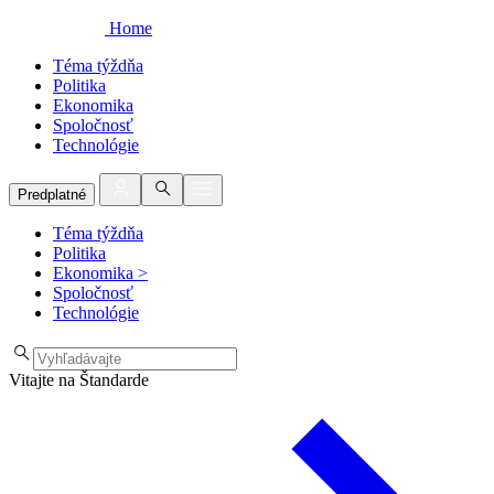
Home
Téma týždňa
Politika
Ekonomika
Spoločnosť
Technológie
Predplatné
Téma týždňa
Politika
Ekonomika
>
Spoločnosť
Technológie
Vitajte na Štandarde