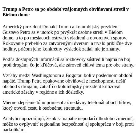
Trump a Petro sa po období vzájomných obviňovaní stretli v
Bielom dome
Americký prezident Donald Trump a kolumbijský prezident
Gustavo Petro sa v utorok po prvýkrát osobne stretli v Bielom
dome, a to po mesiacoch ostrých vyjadrení a otvorených sporov.
Rokovanie prebehlo za zatvorenými dverami a trvalo približne dve
hodiny, pričom jeho konkrétny výsledok zatiaľ nie je známy.
Podľa dostupných informácií sa rozhovory sústredili najmä na boj
proti drogám, čo je kľúčová, ale zároveň citlivá téma pre obe strany.
Vzťahy medzi Washingtonom a Bogotou boli v poslednom období
napäté. Trump Petra opakovane obviňoval z neschopnosti riešiť
obchod s drogami, zatiaľ čo kolumbijský prezident kritizoval
americké zásahy v regióne a ich dôsledky.
Mierne zlepšenie tónu priniesol až nedávny telefonát oboch lídrov,
ktorý otvoril cestu k osobnému stretnutiu.
Analytici upozorňujú, že ak sa napätie nepodarí dlhodobo zmierniť,
môže to ovplyvniť regionálnu bezpečnosť aj spoluprácu v boji proti
narkotikám.