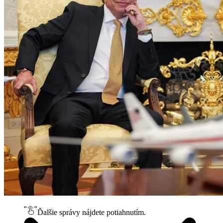
Ďalšie správy nájdete potiahnutím.