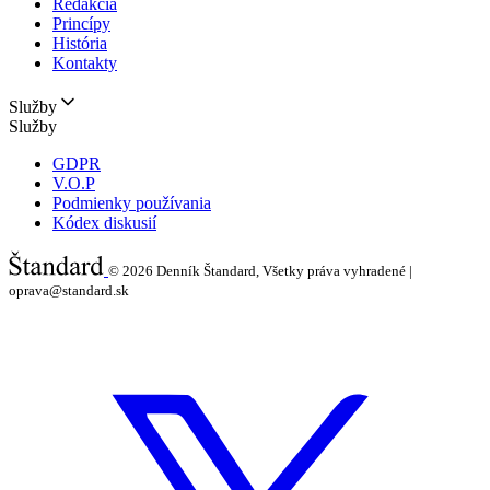
Redakcia
Princípy
História
Kontakty
Služby
Služby
GDPR
V.O.P
Podmienky používania
Kódex diskusií
© 2026
Denník Štandard, Všetky práva vyhradené |
oprava@standard.sk