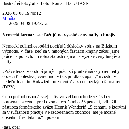
Ilustračná fotografia. Foto: Roman Hanc/TASR
2026-03-08 19:48:12
Minúta
|
2026-03-08 19:48:12
Nemeckí farmári sa sťažujú na vysoké ceny nafty a hnojív
Nemeckí poľnohospodári pociťujú dôsledky vojny na Blízkom
východe. V čase, keď sa v mnohých častiach krajiny začali jarné
práce na poliach, im robia starosti najmä na vysoké ceny hnojív a
nafty.
„Práve teraz, v období jarných prác, sú prudké nárasty cien nafty
obzvlášť bolestivé, ceny hnojív tiež prudko stúpajú,“ uviedol v
nedeľu Joachim Rukwied, prezident Zväzu nemeckých farmárov
(DBV).
Cena poľnohospodárskej nafty vo veľkoobchode vzrástla v
porovnaní s cenou pred dvoma týždňami o 25 percent, priblížil
zástupca farmárskeho zväzu Henrik Wendorff. „S cenami, s ktorými
sa v súčasnosti pracuje v každodennom obchode, nie je možné
dosiahnuť rentabilitu,“ upozornil.
(tasr, dpa)