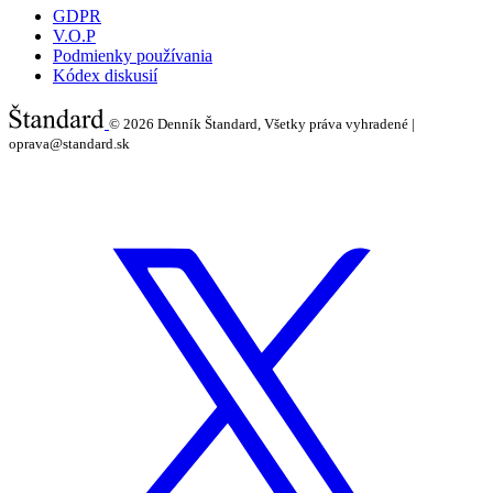
GDPR
V.O.P
Podmienky používania
Kódex diskusií
© 2026
Denník Štandard, Všetky práva vyhradené |
oprava@standard.sk