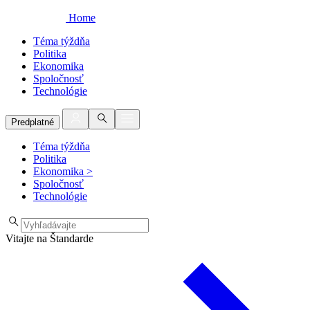
Home
Téma týždňa
Politika
Ekonomika
Spoločnosť
Technológie
Predplatné
Téma týždňa
Politika
Ekonomika
>
Spoločnosť
Technológie
Vitajte na Štandarde