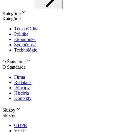
Kategórie
Kategórie
Téma týždňa
Politika
Ekonomika
Spoločnosť
Technológie
O Štandarde
O Štandarde
Firma
Redakcia
Princípy
História
Kontakty
Služby
Služby
GDPR
V.O.P