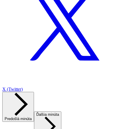
X (Twitter)
Ďalšia minúta
Predošlá minúta