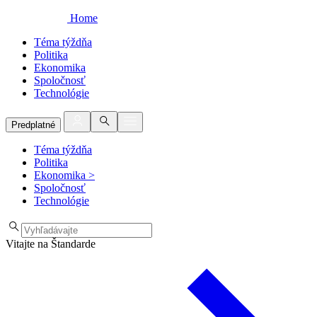
Home
Téma týždňa
Politika
Ekonomika
Spoločnosť
Technológie
Predplatné
Téma týždňa
Politika
Ekonomika
>
Spoločnosť
Technológie
Vitajte na Štandarde