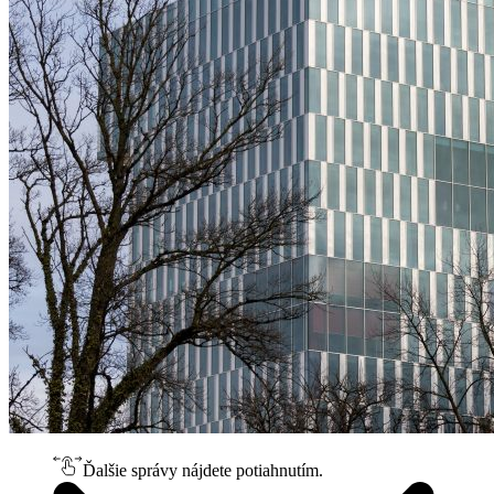
Ďalšie správy nájdete potiahnutím.