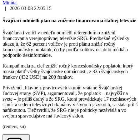
Minúta
|
2026-03-08 22:05:15
Švajčiari odmietli plán na zníženie financovania štátnej televízie
Švajčiarski voliči v nedeľu odmietli referendum o znížení
financovania verejnoprávnej televízie SRG. Predbežné výsledky
ukazujú, že 62 percent voličov je proti plánu znížiť ročný
koncesionársky poplatok, čo by podľa kritikov oslabilo médiá a
podporilo dezinformácie.
Kampaň mala za cieľ znížiť ročný koncesionársky poplatok, ktorý
musia platiť všetky švajčiarske domácnosti, z 335 švajčiarskych
frankov (432 USD) na 200 frankov.
Prívrženci, hlavne z pravicových skupín vrátane Švajčiarskej
ľudovej strany (SVP), argumentovali, že poplatok – najvyšší na
svete – je príliš drahý a že SRG, ktorá prevádzkuje 17 rozhlasových
staníc a sedem televíznych kanálov v štyroch jazykoch, sa stala príliš
nafúknutou. Tiež tvrdili, že SRG nie je politicky nezávislá a vo
svojom spravodajstve má ľavicový sklon.
(reuters, su)