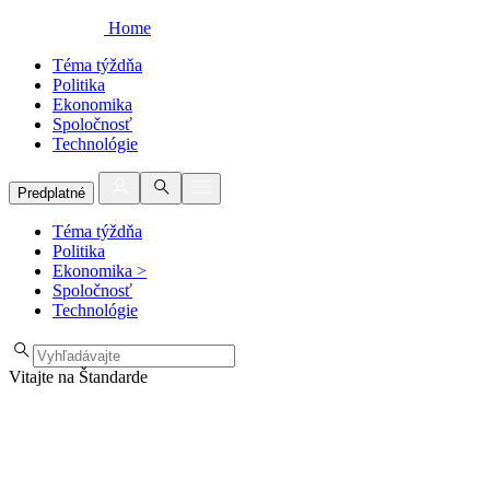
Home
Téma týždňa
Politika
Ekonomika
Spoločnosť
Technológie
Predplatné
Téma týždňa
Politika
Ekonomika
>
Spoločnosť
Technológie
Vitajte na Štandarde