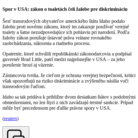
Spor v USA: zákon o toaletách čelí žalobe pre diskrimináciu
Šesť transrodových obyvateľov amerického štátu Idaho podalo
žalobu proti novému zákonu, ktorý im zakazuje používať verejné
toalety a šatne nezodpovedajúce ich pohlaviu pri narodení. Podľa
žaloby zákon porušuje ústavné práva vrátane rovnakého
zaobchádzania, súkromia a riadneho procesu.
Opatrenie, ktoré schválili republikánski zákonodarcovia a podpísal
guvernér Brad Little, patrí medzi najprísnejšie v USA – za jeho
porušenie hrozí aj väzenie.
Zástancovia tvrdia, že cieľom je ochrana verejnej bezpečnosti, kritici
však upozorňujú na riziko diskriminácie a zvýšeného násilia voči
transrodovým ľuďom.
Idaho sa tak pridáva k približne dvom desiatkam štátov s podobnými
obmedzeniami, no len štyri z nich zavádzajú trestné sankcie. Prípad
môže byť precedensom pre ďalšie právne spory v USA.
(
reuters
)