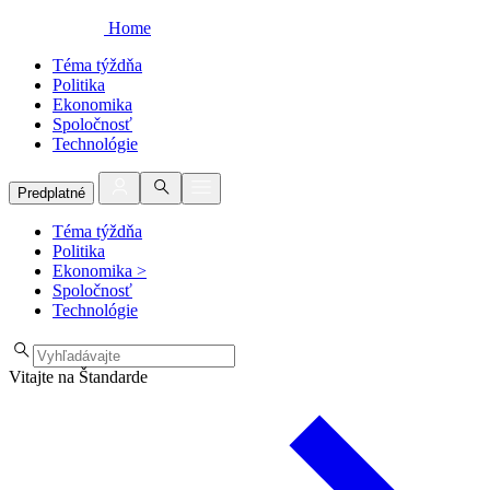
Home
Téma týždňa
Politika
Ekonomika
Spoločnosť
Technológie
Predplatné
Téma týždňa
Politika
Ekonomika
>
Spoločnosť
Technológie
Vitajte na Štandarde