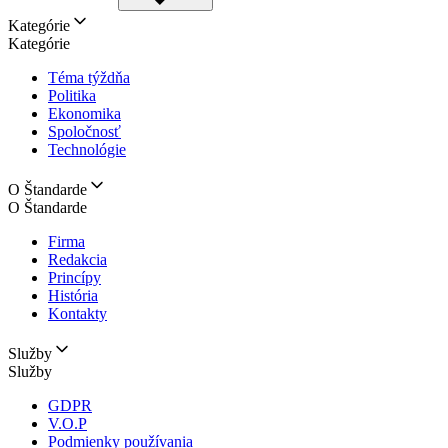
Kategórie
Kategórie
Téma týždňa
Politika
Ekonomika
Spoločnosť
Technológie
O Štandarde
O Štandarde
Firma
Redakcia
Princípy
História
Kontakty
Služby
Služby
GDPR
V.O.P
Podmienky používania