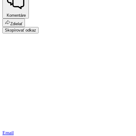
Komentáre
Zdielať
Skopírovať odkaz
Email