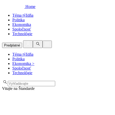
Home
Téma týždňa
Politika
Ekonomika
Spoločnosť
Technológie
Predplatné
Téma týždňa
Politika
Ekonomika
>
Spoločnosť
Technológie
Vitajte na Štandarde