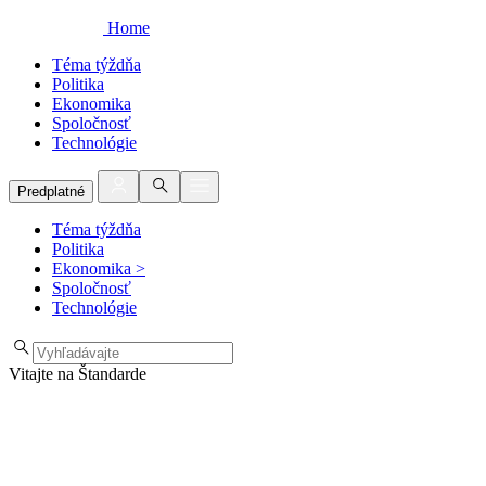
Home
Téma týždňa
Politika
Ekonomika
Spoločnosť
Technológie
Predplatné
Téma týždňa
Politika
Ekonomika
>
Spoločnosť
Technológie
Vitajte na Štandarde