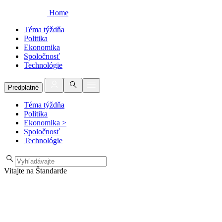
Home
Téma týždňa
Politika
Ekonomika
Spoločnosť
Technológie
Predplatné
Téma týždňa
Politika
Ekonomika
>
Spoločnosť
Technológie
Vitajte na Štandarde