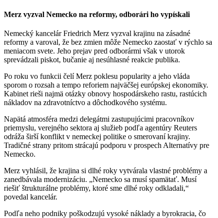
Merz vyzval Nemecko na reformy, odborári ho vypískali
Nemecký kancelár Friedrich Merz vyzval krajinu na zásadné
reformy a varoval, že bez zmien môže Nemecko zaostať v rýchlo sa
meniacom svete. Jeho prejav pred odborármi však v utorok
sprevádzali piskot, bučanie aj nesúhlasné reakcie publika.
Po roku vo funkcii čelí Merz poklesu popularity a jeho vláda
sporom o rozsah a tempo reforiem najväčšej európskej ekonomiky.
Kabinet rieši najmä otázky obnovy hospodárskeho rastu, rastúcich
nákladov na zdravotníctvo a dôchodkového systému.
Napätá atmosféra medzi delegátmi zastupujúcimi pracovníkov
priemyslu, verejného sektora aj služieb podľa agentúry Reuters
odráža širší konflikt v nemeckej politike o smerovaní krajiny.
Tradičné strany pritom strácajú podporu v prospech Alternatívy pre
Nemecko.
Merz vyhlásil, že krajina si dlhé roky vytvárala vlastné problémy a
zanedbávala modernizáciu. „Nemecko sa musí spamätať. Musí
riešiť štrukturálne problémy, ktoré sme dlhé roky odkladali,“
povedal kancelár.
Podľa neho podniky poškodzujú vysoké náklady a byrokracia, čo