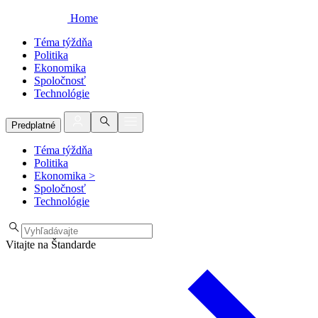
Home
Téma týždňa
Politika
Ekonomika
Spoločnosť
Technológie
Predplatné
Téma týždňa
Politika
Ekonomika
>
Spoločnosť
Technológie
Vitajte na Štandarde