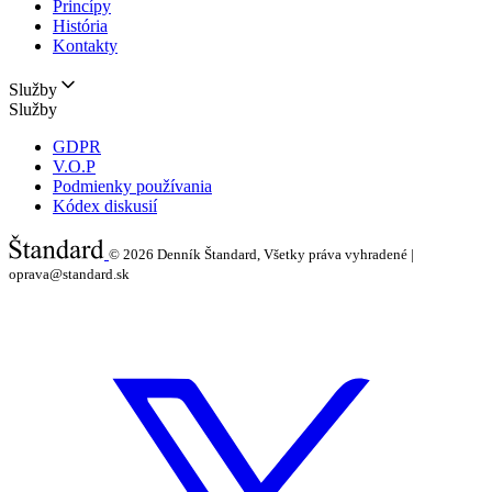
Princípy
História
Kontakty
Služby
Služby
GDPR
V.O.P
Podmienky používania
Kódex diskusií
© 2026
Denník Štandard, Všetky práva vyhradené |
oprava@standard.sk