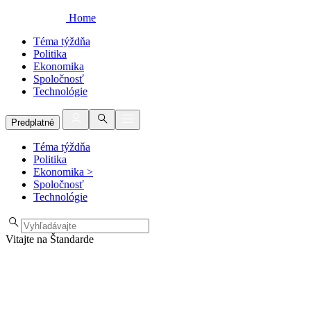
Home
Téma týždňa
Politika
Ekonomika
Spoločnosť
Technológie
Predplatné
Téma týždňa
Politika
Ekonomika
>
Spoločnosť
Technológie
Vitajte na Štandarde