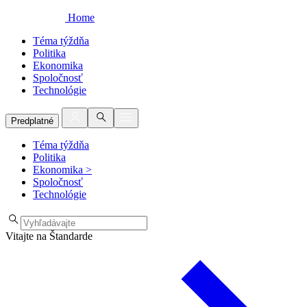
Home
Téma týždňa
Politika
Ekonomika
Spoločnosť
Technológie
Predplatné
Téma týždňa
Politika
Ekonomika
>
Spoločnosť
Technológie
Vitajte na Štandarde