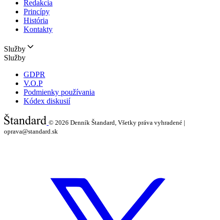
Redakcia
Princípy
História
Kontakty
Služby
Služby
GDPR
V.O.P
Podmienky používania
Kódex diskusií
© 2026
Denník Štandard, Všetky práva vyhradené |
oprava@standard.sk