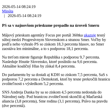
2026-05-14 08:24:19
Minúta
|
2026-05-14 08:24:19
PS sa v najnovšom prieskume prepadlo na úroveň Smeru
Májový prieskum agentúry Focus pre portál 360tka
ukazuje
tesný
súboj medzi Progresívnym Slovenskom a stranou Smer. Voľby by
podľa neho vyhralo PS so ziskom 18,3 percenta hlasov, no Smer
zaostáva len minimálne, a to s podporou 18,1 percenta.
Na treťom mieste figuruje Republika s podporou 9,7 percenta.
Nasleduje Hnutie Slovensko, ktoré posilnilo na 9,6 percenta.
Aktuálne koaličný Hlas by získal 8,4 percenta.
Do parlamentu by sa dostali aj KDH so ziskom 7,5 percenta, SaS s
podporou 7,2 percenta a Demokrati, ktorí by tesne prekročili hranicu
zvoliteľnosti s výsledkom 5,2 percenta.
SNS Andreja Danka by sa so ziskom 4,5 percenta nedostala do
Národnej rady. Pod hranicou zvoliteľnosti skončili aj Maďarská
aliancia (3,8 percenta), Sme rodina (3,1 percenta), Právo na pravdu
(dve percentá).