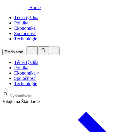
Home
Téma týždňa
Politika
Ekonomika
Spoločnosť
Technológie
Predplatné
Téma týždňa
Politika
Ekonomika
>
Spoločnosť
Technológie
Vitajte na Štandarde