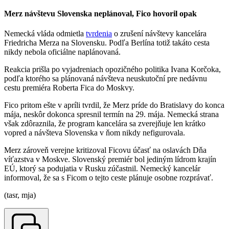
Merz návštevu Slovenska neplánoval, Fico hovoril opak
Nemecká vláda odmietla
tvrdenia
o zrušení návštevy kancelára
Friedricha Merza na Slovensku. Podľa Berlína totiž takáto cesta
nikdy nebola oficiálne naplánovaná.
Reakcia prišla po vyjadreniach opozičného politika Ivana Korčoka,
podľa ktorého sa plánovaná návšteva neuskutoční pre nedávnu
cestu premiéra Roberta Fica do Moskvy.
Fico pritom ešte v apríli tvrdil, že Merz príde do Bratislavy do konca
mája, neskôr dokonca spresnil termín na 29. mája. Nemecká strana
však zdôraznila, že program kancelára sa zverejňuje len krátko
vopred a návšteva Slovenska v ňom nikdy nefigurovala.
Merz zároveň verejne kritizoval Ficovu účasť na oslavách Dňa
víťazstva v Moskve. Slovenský premiér bol jediným lídrom krajín
EÚ, ktorý sa podujatia v Rusku zúčastnil. Nemecký kancelár
informoval, že sa s Ficom o tejto ceste plánuje osobne rozprávať.
(tasr, mja)