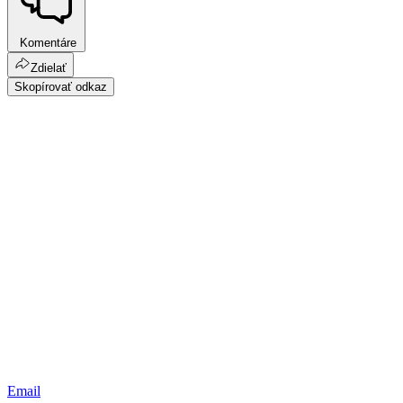
Komentáre
Zdielať
Skopírovať odkaz
Email