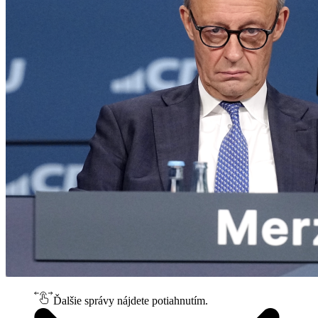
Ďalšie správy nájdete potiahnutím.