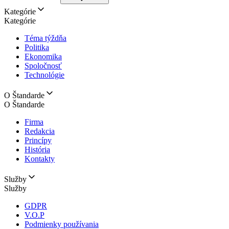
Kategórie
Kategórie
Téma týždňa
Politika
Ekonomika
Spoločnosť
Technológie
O Štandarde
O Štandarde
Firma
Redakcia
Princípy
História
Kontakty
Služby
Služby
GDPR
V.O.P
Podmienky používania