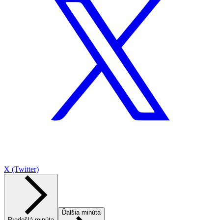
X (Twitter)
Ďalšia minúta
Predošlá minúta