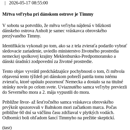
|
2026-05-17 08:55:00
Mŕtva veľryba pri dánskom ostrove je Timmy
V sobotu sa potvrdilo, že mŕtva veľryba nájdená v blízkosti
dánskeho ostrova Anholt je samec vráskavca obrovského
prezývaného Timmy.
Identifikáciu vykonali po tom, ako sa z tela zvieraťa podarilo vybrať
sledovacie zariadenie, uviedlo ministerstvo životného prostredia
nemeckej spolkovej krajiny Meklenbursko-Predpomoransko a
dánski úradníci zodpovední za životné prostredie.
Tento objav vyvrátil predchádzajúce pochybnosti o tom, či mŕtvola
objavená tento týždeň pri dánskom pobreží patrila tomu istému
zvieraťu, ktoré upútalo pozornosť Nemecka a dostalo sa na titulné
stránky novín po celom svete. Uviaznutého samca veľryby previezli
do Severného mora a 2. mája vypustili do mora.
Približne štvor- až šesťročného samca vráskavca obrovského
prvýkrát spozorovali v Baltskom mori začiatkom marca. Počas
približne 60 dní sa väčšinu času zdržiaval v plytkých vodách.
Odborníci boli ohľadom šancí Timmyho na prežitie skeptickí.
(tasr)