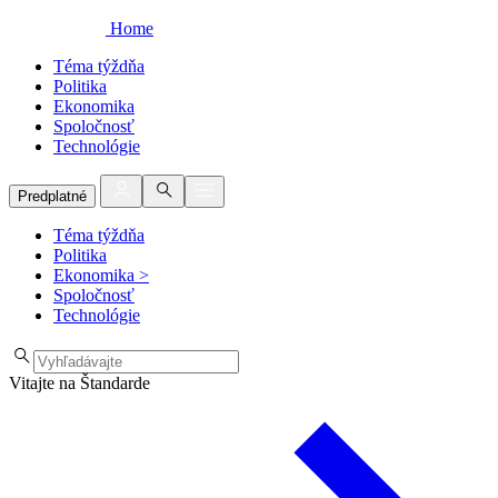
Home
Téma týždňa
Politika
Ekonomika
Spoločnosť
Technológie
Predplatné
Téma týždňa
Politika
Ekonomika
>
Spoločnosť
Technológie
Vitajte na Štandarde