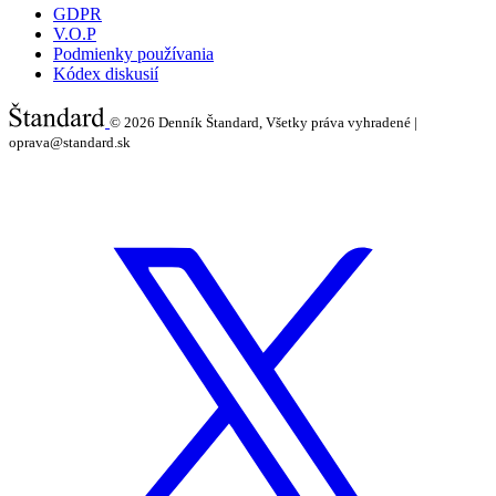
GDPR
V.O.P
Podmienky používania
Kódex diskusií
© 2026
Denník Štandard, Všetky práva vyhradené |
oprava@standard.sk