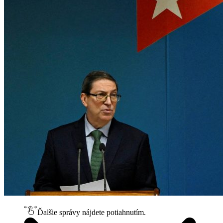
Ďalšie správy nájdete potiahnutím.