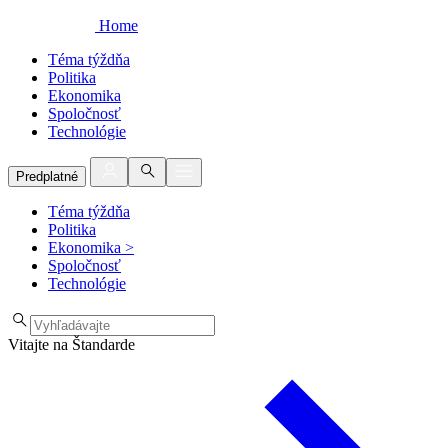
Home
Téma týždňa
Politika
Ekonomika
Spoločnosť
Technológie
Predplatné
Téma týždňa
Politika
Ekonomika
>
Spoločnosť
Technológie
Vitajte na Štandarde