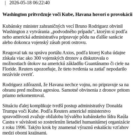
|
2026-05-18 06:22:40
Washington pritvrdzuje voči Kube, Havana hovorí o provokácii
Kubánsky minister zahraničných vecí Bruno Rodriguez obvinil
Washington z vytvárania „podvodného prípadu“, ktorým si podľa
neho americká administratíva pripravuje pôdu na ďalšie sankcie
alebo dokonca vojenský zásah proti ostrovu.
Reagoval tak na správu portálu Axios, podľa ktorej Kuba údajne
získala viac ako 300 vojenských dronov a diskutovala o
možnostiach útokov na americkú základňu Guantánamo či ciele na
Floride. Reuters upozorňuje, že tieto tvrdenia sa zatiaľ nepodarilo
nezávisle overiť.
Rodriguez zdôraznil, že Havana nechce vojnu, no pripravuje sa na
obranu pred možnou agresiou. Samotné obvinenia z dronov pritom
priamo nekomentoval.
Situáciu ďalej komplikuje tvrdší postup administratívy Donalda
Trumpa voči Kube. Podľa Reuters americké ministerstvo
spravodlivosti zvažuje obžalobu bývalého kubánskeho lídra Raúla
Castra v súvislosti so zostrelením lietadiel humanitárnej organizácie
z roku 1996. Takýto krok by znamenal výraznú eskaláciu vzťahov
medzi obomi krajinami.