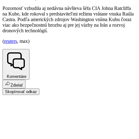
Pozornosť vzbudila aj nedávna návšteva šéfa CIA Johna Ratcliffa
na Kube, kde rokoval s predstaviteľmi režimu vrátane vnuka Raúla
Castra. Podľa amerických zdrojov Washington vníma Kubu čoraz
viac ako bezpečnostnú hrozbu aj pre jej väzby na Irán a rozvoj
dronových technológií.
(
reuters
, max)
Komentáre
Zdielať
Skopírovať odkaz