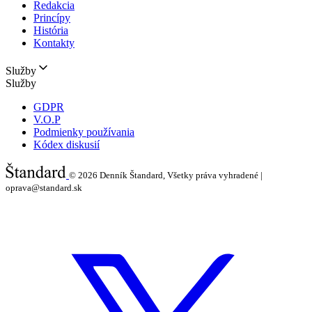
Redakcia
Princípy
História
Kontakty
Služby
Služby
GDPR
V.O.P
Podmienky používania
Kódex diskusií
© 2026
Denník Štandard, Všetky práva vyhradené |
oprava@standard.sk