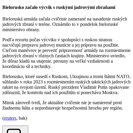
Bielorusko začalo výcvik s ruskými jadrovými zbraňami
Bieloruská armáda začala cvičenie zamerané na nasadenie ruských
jadrových zbraní v teréne. Oznámilo to v pondelok bieloruské
ministerstvo obrany.
Podľa rezortu počas výcviku v spolupráci s ruskou stranou
nacvičujú prepravu jadrovej munície a jej prípravu na použitie.
Cieľom manévrov je preveriť pripravenosť armády na rozmiestnenie
jadrových zbraní v rôznych častiach krajiny. Ministerstvo uviedlo,
že dôraz kladú na utajenie, presuny na veľké vzdialenosti a
koordináciu síl a techniky.
Bielorusko, ktoré susedí s Ruskom, Ukrajinou a tromi štátmi NATO,
súhlasilo v roku 2023 s rozmiestnením ruských taktických jadrových
rakiet na svojom území. Ruský prezident Vladimir Putin opakovane
zdôraznil, že kontrolu nad ich použitím si ponecháva Moskva.
Minsk zároveň tvrdí, že aktuálne cvičenie nie je namierené proti
žiadnemu štátu a nepredstavuje bezpečnostnú hrozbu pre región.
(
reuters
, bak)