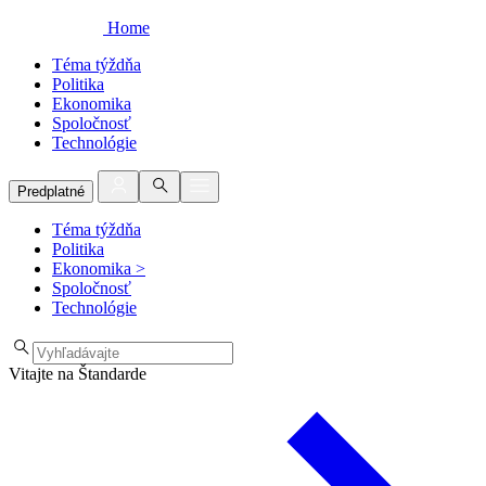
Home
Téma týždňa
Politika
Ekonomika
Spoločnosť
Technológie
Predplatné
Téma týždňa
Politika
Ekonomika
>
Spoločnosť
Technológie
Vitajte na Štandarde