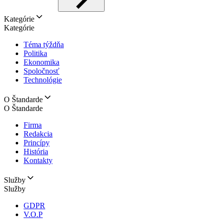
Kategórie
Kategórie
Téma týždňa
Politika
Ekonomika
Spoločnosť
Technológie
O Štandarde
O Štandarde
Firma
Redakcia
Princípy
História
Kontakty
Služby
Služby
GDPR
V.O.P