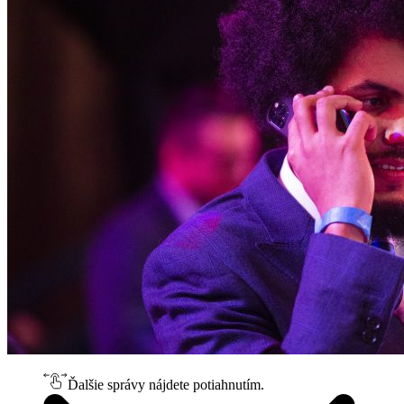
Ďalšie správy nájdete potiahnutím.