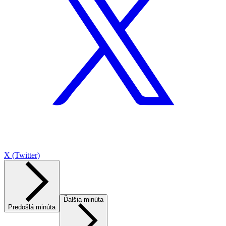
X (Twitter)
Ďalšia minúta
Predošlá minúta