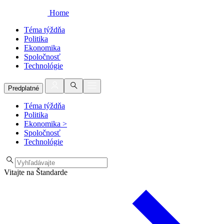
Home
Téma týždňa
Politika
Ekonomika
Spoločnosť
Technológie
Predplatné
Téma týždňa
Politika
Ekonomika
>
Spoločnosť
Technológie
Vitajte na Štandarde