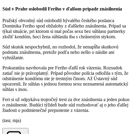
Súd v Prahe oslobodil Feriho v ďalšom prípade znásilnenia
Pražský obvodný súd oslobodil bývalého českého poslanca
Dominika Feriho spod obžaloby z ďalšieho znásilnenia. Prípad sa
týkal situácie, pri ktorom si mal počas sexu bez súhlasu partnerky
zložiť kondóm, hoci žena súhlasila iba s chráneným stykom.
Súd skutok nespochybnil, no rozhodol, že nenapĺňa skutkovú
podstatu znásilnenia, pretože podľa neho nešlo o násilie ani
vyhrážanie.
Prokuratúra navrhovala pre Feriho ďalší rok väzenia. Rozsudok
zatiaľ nie je právoplatný. Prípad pôvodne polícia odložila s tým, že
odstránenie kondómu nie je trestným činom. Až Ústavný súd
upozornil, že súhlas s jednou formou sexu neznamená automatický
súhlas s inou.
Feri si už odpykáva trojročný trest za dve znásilnenia a jeden pokus
o znásilnenie. Budúci týždeň bude súd rozhodovať aj o jeho ďalšej
žiadosti o podmienečné prepustenie z väzenia.
(tasr, mja)