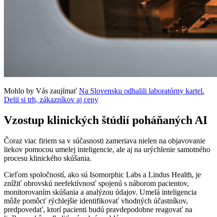
Mohlo by Vás zaujímať
Na Slovensku odhalili laboratórny kartel.
Delil si trh, zákazníkov aj ceny
Vzostup klinických štúdií poháňaných AI
Čoraz viac firiem sa v súčasnosti zameriava nielen na objavovanie
liekov pomocou umelej inteligencie, ale aj na urýchlenie samotného
procesu klinického skúšania.
Cieľom spoločností, ako sú Isomorphic Labs a Lindus Health, je
znížiť obrovskú neefektívnosť spojenú s náborom pacientov,
monitorovaním skúšania a analýzou údajov. Umelá inteligencia
môže pomôcť rýchlejšie identifikovať vhodných účastníkov,
predpovedať, ktorí pacienti budú pravdepodobne reagovať na