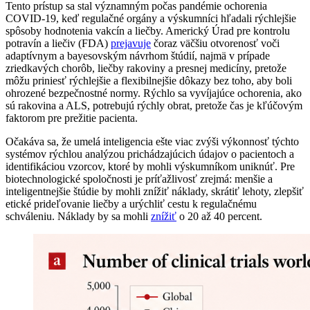
Tento prístup sa stal významným počas pandémie ochorenia
COVID-19, keď regulačné orgány a výskumníci hľadali rýchlejšie
spôsoby hodnotenia vakcín a liečby. Americký Úrad pre kontrolu
potravín a liečiv (FDA)
prejavuje
čoraz väčšiu otvorenosť voči
adaptívnym a bayesovským návrhom štúdií, najmä v prípade
zriedkavých chorôb, liečby rakoviny a presnej medicíny, pretože
môžu priniesť rýchlejšie a flexibilnejšie dôkazy bez toho, aby boli
ohrozené bezpečnostné normy. Rýchlo sa vyvíjajúce ochorenia, ako
sú rakovina a ALS, potrebujú rýchly obrat, pretože čas je kľúčovým
faktorom pre prežitie pacienta.
Očakáva sa, že umelá inteligencia ešte viac zvýši výkonnosť týchto
systémov rýchlou analýzou prichádzajúcich údajov o pacientoch a
identifikáciou vzorcov, ktoré by mohli výskumníkom uniknúť. Pre
biotechnologické spoločnosti je príťažlivosť zrejmá: menšie a
inteligentnejšie štúdie by mohli znížiť náklady, skrátiť lehoty, zlepšiť
etické prideľovanie liečby a urýchliť cestu k regulačnému
schváleniu. Náklady by sa mohli
znížiť
o 20 až 40 percent.