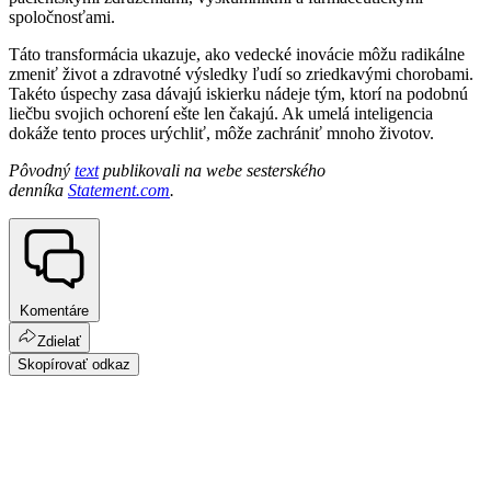
spoločnosťami.
Táto transformácia ukazuje, ako vedecké inovácie môžu radikálne
zmeniť život a zdravotné výsledky ľudí so zriedkavými chorobami.
Takéto úspechy zasa dávajú iskierku nádeje tým, ktorí na podobnú
liečbu svojich ochorení ešte len čakajú. Ak umelá inteligencia
dokáže tento proces urýchliť, môže zachrániť mnoho životov.
Pôvodný
text
publikovali na webe sesterského
denníka
Statement.com
.
Komentáre
Zdielať
Skopírovať odkaz