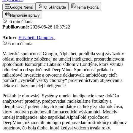
Google News
O Štandarde
Téma týždňa
Najnovšie správy
6 min čítania
Publikované:
2026-05-26 10:37:22
|
Autor:
Elisabeth Dampier
,
6 min čítania
Materská spoločnosť Googlu, Alphabet, prehĺbila svoj záväzok v
oblasti medicíny založenej na umelej inteligencii prostredníctvom
spoločnosti Isomorphic Labs so sídlom v Londýne, ktorá vznikla
oddelením od spoločnosti DeepMind. Spoločnosť prilákala
miliardové investície a otvorene deklarovala ambiciózny cieľ:
pomôcť „vyriešiť všetky choroby“ prostredníctvom objavovania
liekov na báze umelej inteligencie.
Prísľub je obrovský. Systémy umelej inteligencie teraz dokážu
analyzovať proteíny, predpovedať molekulárne štruktúry a
identifikovať potenciálnych kandidátov na lieky za zlomok času,
ktorý predtým potrebovali farmaceutickí výskumníci. Modely
umelej inteligencie, ako napríklad AlphaFold spoločnosti
DeepMind, už zmenili biológiu predpovedaním štruktúry miliónov
proteínov, čo bola úloha, ktorá kedysi vedcom trvala roky.