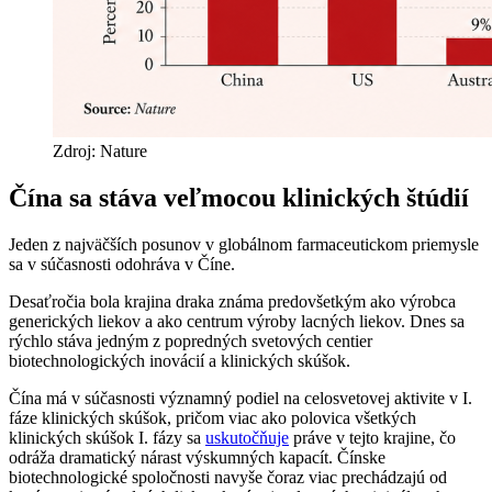
Zdroj: Nature
Čína sa stáva veľmocou klinických štúdií
Jeden z najväčších posunov v globálnom farmaceutickom priemysle
sa v súčasnosti odohráva v Číne.
Desaťročia bola krajina draka známa predovšetkým ako výrobca
generických liekov a ako centrum výroby lacných liekov. Dnes sa
rýchlo stáva jedným z popredných svetových centier
biotechnologických inovácií a klinických skúšok.
Čína má v súčasnosti významný podiel na celosvetovej aktivite v I.
fáze klinických skúšok, pričom viac ako polovica všetkých
klinických skúšok I. fázy sa
uskutočňuje
práve v tejto krajine, čo
odráža dramatický nárast výskumných kapacít. Čínske
biotechnologické spoločnosti navyše čoraz viac prechádzajú od