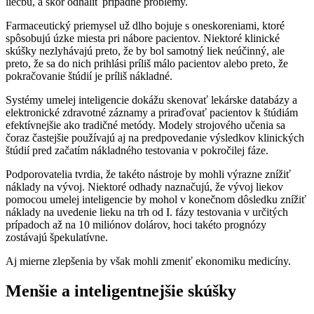
liečbu, a skôr odhaliť prípadné problémy.
Farmaceutický priemysel už dlho bojuje s oneskoreniami, ktoré
spôsobujú úzke miesta pri nábore pacientov. Niektoré klinické
skúšky nezlyhávajú preto, že by bol samotný liek neúčinný, ale
preto, že sa do nich prihlási príliš málo pacientov alebo preto, že
pokračovanie štúdií je príliš nákladné.
Systémy umelej inteligencie dokážu skenovať lekárske databázy a
elektronické zdravotné záznamy a priraďovať pacientov k štúdiám
efektívnejšie ako tradičné metódy. Modely strojového učenia sa
čoraz častejšie používajú aj na predpovedanie výsledkov klinických
štúdií pred začatím nákladného testovania v pokročilej fáze.
Podporovatelia tvrdia, že takéto nástroje by mohli výrazne znížiť
náklady na vývoj. Niektoré odhady naznačujú, že vývoj liekov
pomocou umelej inteligencie by mohol v konečnom dôsledku znížiť
náklady na uvedenie lieku na trh od I. fázy testovania v určitých
prípadoch až na 10 miliónov dolárov, hoci takéto prognózy
zostávajú špekulatívne.
Aj mierne zlepšenia by však mohli zmeniť ekonomiku medicíny.
Menšie a inteligentnejšie skúšky