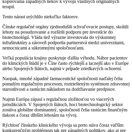
kopírovania západných liekov k vývoju vlastných originálnych
terapií.
Tento nárast urýchlilo niekoľko faktorov.
Čínske regulačné orgány zjednodušili schvaľovacie postupy, skrátili
lehoty na posudzovanie a rozšírili podporu pre investície do
biotechnológií. Vláda tiež výrazne investovala do výskumnej
infraštruktúry a zároveň podporila partnerstvá medzi univerzitami,
nemocnicami a súkromnými spoločnosťami.
Veľká populácia krajiny poskytuje ďalšiu výhodu. Nábor pacientov
do klinických štúdií je v Číne často rýchlejší a lacnejší ako v Európe
alebo Spojených štátoch, najmä v prípade zriedkavých ochorení.
Naopak, mnohé západné farmaceutické spoločnosti naďalej čelia
pomalým regulačným procesom, roztriešteným systémom zdravotnej
starostlivosti a rastúcim nákladom na dodržiavanie predpisov.
Najmä Európa zápasí s regulačnou zložitosťou vo viacerých
jurisdikciách. V Spojených štátoch, hoci biotechnologický sektor
zostáva globálne dominantný, spoločnosti čelia rastúcim finančným
tlakom a čoraz dlhším lehotám na vývoj.
Rýchlosť čínskeho klinického vývoja sa preto stáva čoraz väčším
konkurenčným problémom tak pre západných politikov, ako aj pre