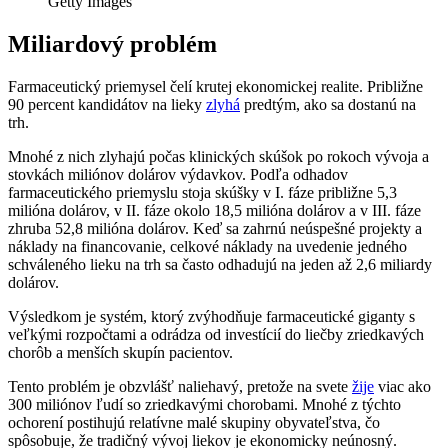
Getty Images
Miliardový problém
Farmaceutický priemysel čelí krutej ekonomickej realite. Približne
90 percent kandidátov na lieky
zlyhá
predtým, ako sa dostanú na
trh.
Mnohé z nich zlyhajú počas klinických skúšok po rokoch vývoja a
stovkách miliónov dolárov výdavkov. Podľa odhadov
farmaceutického priemyslu stoja skúšky v I. fáze približne 5,3
milióna dolárov, v II. fáze okolo 18,5 milióna dolárov a v III. fáze
zhruba 52,8 milióna dolárov. Keď sa zahrnú neúspešné projekty a
náklady na financovanie, celkové náklady na uvedenie jedného
schváleného lieku na trh sa často odhadujú na jeden až 2,6 miliardy
dolárov.
Výsledkom je systém, ktorý zvýhodňuje farmaceutické giganty s
veľkými rozpočtami a odrádza od investícií do liečby zriedkavých
chorôb a menších skupín pacientov.
Tento problém je obzvlášť naliehavý, pretože na svete
žije
viac ako
300 miliónov ľudí so zriedkavými chorobami. Mnohé z týchto
ochorení postihujú relatívne malé skupiny obyvateľstva, čo
spôsobuje, že tradičný vývoj liekov je ekonomicky neúnosný.