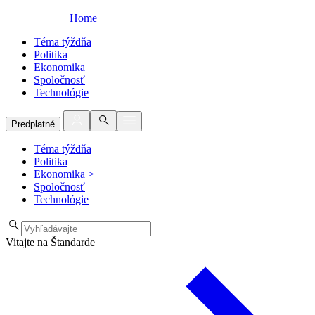
Home
Téma týždňa
Politika
Ekonomika
Spoločnosť
Technológie
Predplatné
Téma týždňa
Politika
Ekonomika
>
Spoločnosť
Technológie
Vitajte na Štandarde