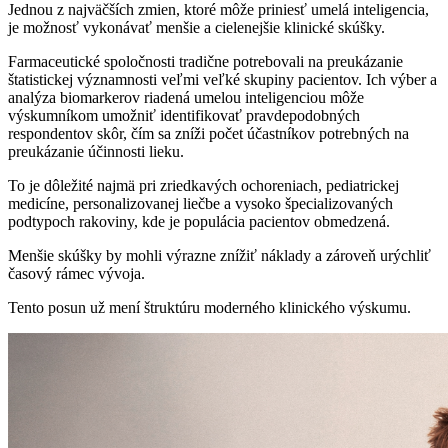
Jednou z najväčších zmien, ktoré môže priniesť umelá inteligencia,
je možnosť vykonávať menšie a cielenejšie klinické skúšky.
Farmaceutické spoločnosti tradične potrebovali na preukázanie
štatistickej významnosti veľmi veľké skupiny pacientov. Ich výber a
analýza biomarkerov riadená umelou inteligenciou môže
výskumníkom umožniť identifikovať pravdepodobných
respondentov skôr, čím sa zníži počet účastníkov potrebných na
preukázanie účinnosti lieku.
To je dôležité najmä pri zriedkavých ochoreniach, pediatrickej
medicíne, personalizovanej liečbe a vysoko špecializovaných
podtypoch rakoviny, kde je populácia pacientov obmedzená.
Menšie skúšky by mohli výrazne znížiť náklady a zároveň urýchliť
časový rámec vývoja.
Tento posun už mení štruktúru moderného klinického výskumu.