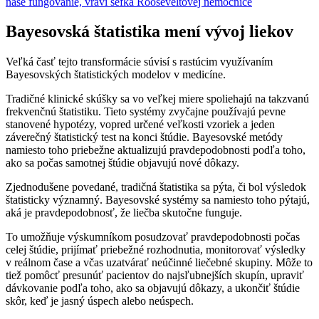
naše fungovanie, vraví šéfka Rooseveltovej nemocnice
Bayesovská štatistika mení vývoj liekov
Veľká časť tejto transformácie súvisí s rastúcim využívaním
Bayesovských štatistických modelov v medicíne.
Tradičné klinické skúšky sa vo veľkej miere spoliehajú na takzvanú
frekvenčnú štatistiku. Tieto systémy zvyčajne používajú pevne
stanovené hypotézy, vopred určené veľkosti vzoriek a jeden
záverečný štatistický test na konci štúdie. Bayesovské metódy
namiesto toho priebežne aktualizujú pravdepodobnosti podľa toho,
ako sa počas samotnej štúdie objavujú nové dôkazy.
Zjednodušene povedané, tradičná štatistika sa pýta, či bol výsledok
štatisticky významný. Bayesovské systémy sa namiesto toho pýtajú,
aká je pravdepodobnosť, že liečba skutočne funguje.
To umožňuje výskumníkom posudzovať pravdepodobnosti počas
celej štúdie, prijímať priebežné rozhodnutia, monitorovať výsledky
v reálnom čase a včas uzatvárať neúčinné liečebné skupiny. Môže to
tiež pomôcť presunúť pacientov do najsľubnejších skupín, upraviť
dávkovanie podľa toho, ako sa objavujú dôkazy, a ukončiť štúdie
skôr, keď je jasný úspech alebo neúspech.