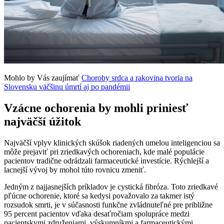
Mohlo by Vás zaujímať
Choroby srdca a rakovina tvoria na
Slovensku väčšinu úmrtí aj po pandémii
Vzácne ochorenia by mohli priniesť
najväčší úžitok
Najväčší vplyv klinických skúšok riadených umelou inteligenciou sa
môže prejaviť pri zriedkavých ochoreniach, kde malé populácie
pacientov tradične odrádzali farmaceutické investície. Rýchlejší a
lacnejší vývoj by mohol túto rovnicu zmeniť.
Jedným z najjasnejších príkladov je cystická fibróza. Toto zriedkavé
pľúcne ochorenie, ktoré sa kedysi považovalo za takmer istý
rozsudok smrti, je v súčasnosti funkčne zvládnuteľné pre približne
95 percent pacientov vďaka desaťročiam spolupráce medzi
pacientskymi združeniami, výskumníkmi a farmaceutickými