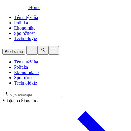
Home
Téma týždňa
Politika
Ekonomika
Spoločnosť
Technológie
Predplatné
Téma týždňa
Politika
Ekonomika
>
Spoločnosť
Technológie
Vitajte na Štandarde