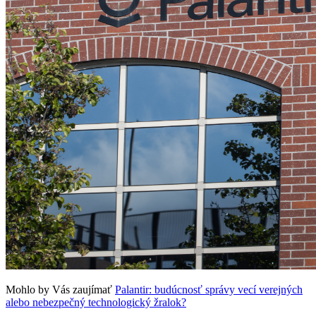
Mohlo by Vás zaujímať
Palantir: budúcnosť správy vecí verejných
alebo nebezpečný technologický žralok?