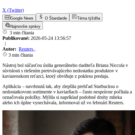
X (Twitter)
Google News
O Štandarde
Téma týždňa
Najnovšie správy
3 min čítania
Publikované:
2026-05-24 13:56:57
|
Autor:
Reuters
,
3 min čítania
Nástroj bol súčasťou úsilia generálneho riaditeľa Briana Niccola v
súvislosti s riešením pretrvávajúceho nedostatku produktov v
kaviarenskom reťazci, ktorý obviňuje z poklesu predaja.
Aplikácia – navrhnutá tak, aby zlepšila prehľad Starbucksu o
nedostatkovom sortimente v kaviarňach – často nesprávne počítala a
označovala položky. Mýlila si napríklad podobné druhy mlieka
alebo ich úplne vynechávala, informoval už vo februári Reuters.