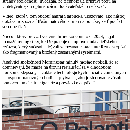
stránky spoločnosti, uvádzala, že technológia pripraví pôdu na
„inteligentnejšiu optimalizáciu dodávateľského reťazca“.
Video, ktoré v tom období nahral Starbucks, ukazovalo, ako nástroj
dokázal rozpoznať fľašu mätového sirupu na poličke, keď počítal
susedné fľaše.
Niccol, ktorý prevzal vedenie firmy koncom roka 2024, najal
manažérov logistiky, keďže pracuje na oprave dodávateľského
reťazca, ktorý súčasní aj bývalí zamestnanci agentúre Reuters opísali
ako fragmentovaný a brzdený zastaranými systémami.
Analytici spoločnosti Morningstar minulý mesiac napísali, že sa
domnievajú, že marže na úrovni reštaurácií sa v dlhodobom
horizonte zlepšia „na základe technologických iniciatív zameraných
na úsporu pracovných hodín a plytvania, ako je sledovanie zásob
pomocou umelej inteligencie a prevádzková páka“.