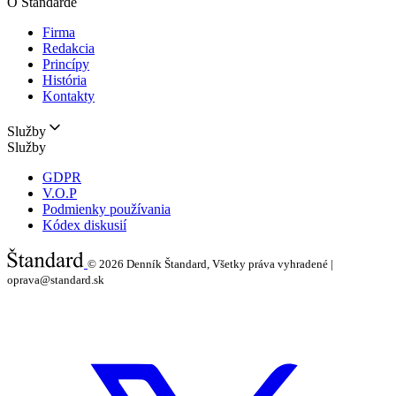
O Štandarde
Firma
Redakcia
Princípy
História
Kontakty
Služby
Služby
GDPR
V.O.P
Podmienky používania
Kódex diskusií
© 2026
Denník Štandard, Všetky práva vyhradené |
oprava@standard.sk