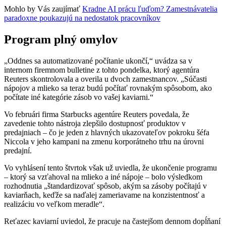
Mohlo by Vás zaujímať
Kradne AI prácu ľuďom? Zamestnávatelia
paradoxne poukazujú na nedostatok pracovníkov
Program plný omylov
„Oddnes sa automatizované počítanie ukončí,“ uvádza sa v
internom firemnom bulletine z tohto pondelka, ktorý agentúra
Reuters skontrolovala a overila u dvoch zamestnancov. „Súčasti
nápojov a mlieko sa teraz budú počítať rovnakým spôsobom, ako
počítate iné kategórie zásob vo vašej kaviarni.“
Vo februári firma Starbucks agentúre Reuters povedala, že
zavedenie tohto nástroja zlepšilo dostupnosť produktov v
predajniach – čo je jeden z hlavných ukazovateľov pokroku šéfa
Niccola v jeho kampani na zmenu korporátneho trhu na úrovni
predajní.
Vo vyhlásení tento štvrtok však už uviedla, že ukončenie programu
– ktorý sa vzťahoval na mlieko a iné nápoje – bolo výsledkom
rozhodnutia „štandardizovať spôsob, akým sa zásoby počítajú v
kaviarňach, keďže sa naďalej zameriavame na konzistentnosť a
realizáciu vo veľkom meradle“.
Reťazec kaviarní uviedol, že pracuje na častejšom dennom dopĺňaní