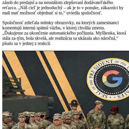
zásob do predajní a na neustálom zlepšovaní dodávateľského
reťazca. „Náš cieľ je jednoduchý – ak je to v ponuke, zákazníci by
mali mať možnosť objednať si to,“ uviedla spoločnosť.
Spoločnosť zdieľala snímky obrazovky, na ktorých zamestnanci
komentujú internú spätnú väzbu, v ktorej chvália zmenu.
„Ďakujeme za ukončenie automatického počítania. Myšlienka, ktorá
stála za tým, bola skvelá, ale realizácia sa ukázala ako náročná,“
písalo sa v jednej z reakcií.