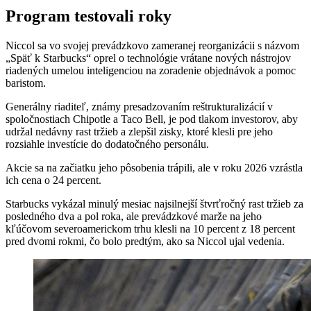
Program testovali roky
Niccol sa vo svojej prevádzkovo zameranej reorganizácii s názvom
„Späť k Starbucks“ oprel o technológie vrátane nových nástrojov
riadených umelou inteligenciou na zoradenie objednávok a pomoc
baristom.
Generálny riaditeľ, známy presadzovaním reštrukturalizácií v
spoločnostiach Chipotle a Taco Bell, je pod tlakom investorov, aby
udržal nedávny rast tržieb a zlepšil zisky, ktoré klesli pre jeho
rozsiahle investície do dodatočného personálu.
Akcie sa na začiatku jeho pôsobenia trápili, ale v roku 2026 vzrástla
ich cena o 24 percent.
Starbucks vykázal minulý mesiac najsilnejší štvrťročný rast tržieb za
posledného dva a pol roka, ale prevádzkové marže na jeho
kľúčovom severoamerickom trhu klesli na 10 percent z 18 percent
pred dvomi rokmi, čo bolo predtým, ako sa Niccol ujal vedenia.