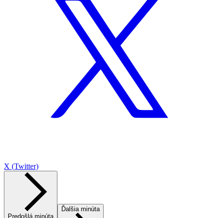
X (Twitter)
Ďalšia minúta
Predošlá minúta