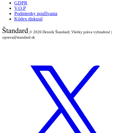
GDPR
V.O.P
Podmienky používania
Kódex diskusií
© 2026
Denník Štandard, Všetky práva vyhradené |
oprava@standard.sk