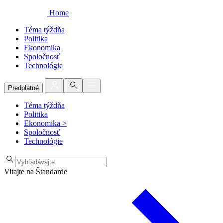
Home
Téma týždňa
Politika
Ekonomika
Spoločnosť
Technológie
Predplatné
Téma týždňa
Politika
Ekonomika
>
Spoločnosť
Technológie
Vitajte na Štandarde