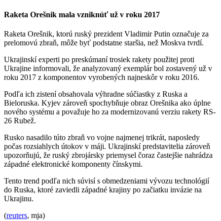
Raketa Orešnik mala vzniknúť už v roku 2017
Raketa Orešnik, ktorú ruský prezident Vladimir Putin označuje za
prelomovú zbraň, môže byť podstatne staršia, než Moskva tvrdí.
Ukrajinskí experti po preskúmaní trosiek rakety použitej proti
Ukrajine informovali, že analyzovaný exemplár bol zostavený už v
roku 2017 z komponentov vyrobených najneskôr v roku 2016.
Podľa ich zistení obsahovala výhradne súčiastky z Ruska a
Bieloruska. Kyjev zároveň spochybňuje obraz Orešnika ako úplne
nového systému a považuje ho za modernizovanú verziu rakety RS-
26 Rubež.
Rusko nasadilo túto zbraň vo vojne najmenej trikrát, naposledy
počas rozsiahlych útokov v máji. Ukrajinskí predstavitelia zároveň
upozorňujú, že ruský zbrojársky priemysel čoraz častejšie nahrádza
západné elektronické komponenty čínskymi.
Tento trend podľa nich súvisí s obmedzeniami vývozu technológií
do Ruska, ktoré zaviedli západné krajiny po začiatku invázie na
Ukrajinu.
(
reuters
, mja)