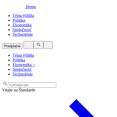
Home
Téma týždňa
Politika
Ekonomika
Spoločnosť
Technológie
Predplatné
Téma týždňa
Politika
Ekonomika
>
Spoločnosť
Technológie
Vitajte na Štandarde