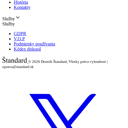
História
Kontakty
Služby
Služby
GDPR
V.O.P
Podmienky používania
Kódex diskusií
© 2026
Denník Štandard, Všetky práva vyhradené |
oprava@standard.sk