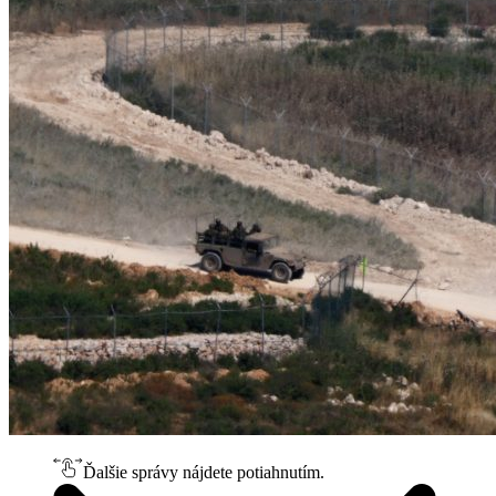
Ďalšie správy nájdete potiahnutím.