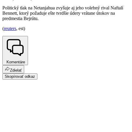
Politický tlak na Netanjahua zvyšuje aj jeho volebný rival Naftalí
Bennett, ktorý požaduje ešte tvrdšie údery vrátane útokov na
predmestia Bejrútu.
(
reuters
, est)
Komentáre
Zdielať
Skopírovať odkaz