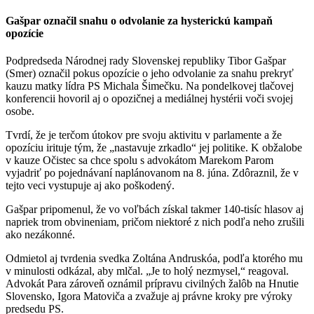
Gašpar označil snahu o odvolanie za hysterickú kampaň
opozície
Podpredseda Národnej rady Slovenskej republiky Tibor Gašpar
(Smer) označil pokus opozície o jeho odvolanie za snahu prekryť
kauzu matky lídra PS Michala Šimečku. Na pondelkovej tlačovej
konferencii hovoril aj o opozičnej a mediálnej hystérii voči svojej
osobe.
Tvrdí, že je terčom útokov pre svoju aktivitu v parlamente a že
opozíciu irituje tým, že „nastavuje zrkadlo“ jej politike. K obžalobe
v kauze Očistec sa chce spolu s advokátom Marekom Parom
vyjadriť po pojednávaní naplánovanom na 8. júna. Zdôraznil, že v
tejto veci vystupuje aj ako poškodený.
Gašpar pripomenul, že vo voľbách získal takmer 140-tisíc hlasov aj
napriek trom obvineniam, pričom niektoré z nich podľa neho zrušili
ako nezákonné.
Odmietol aj tvrdenia svedka Zoltána Andruskóa, podľa ktorého mu
v minulosti odkázal, aby mlčal. „Je to holý nezmysel,“ reagoval.
Advokát Para zároveň oznámil prípravu civilných žalôb na Hnutie
Slovensko, Igora Matoviča a zvažuje aj právne kroky pre výroky
predsedu PS.