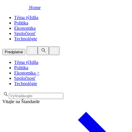
Home
Téma týždňa
Politika
Ekonomika
Spoločnosť
Technológie
Predplatné
Téma týždňa
Politika
Ekonomika
>
Spoločnosť
Technológie
Vitajte na Štandarde