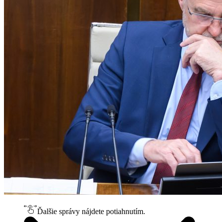
Ďalšie správy nájdete potiahnutím.