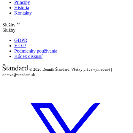
Princípy
História
Kontakty
Služby
Služby
GDPR
V.O.P
Podmienky používania
Kódex diskusií
© 2026
Denník Štandard, Všetky práva vyhradené |
oprava@standard.sk