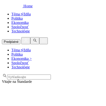
Home
Téma týždňa
Politika
Ekonomika
Spoločnosť
Technológie
Predplatné
Téma týždňa
Politika
Ekonomika
>
Spoločnosť
Technológie
Vitajte na Štandarde