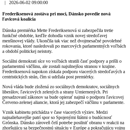
|
2026-06-02 09:00:00
Frederiksenová zostáva pri moci, Dánsko povedie nová
ľavicová koalícia
Dánska premiérka Mette Frederiksenová si zabezpečila tretie
funkčné obdobie, keďže dohodla vznik novej stredoľavej
menšinovej vlády. Ukončila tak viac než dvojmesačné povolebné
rokovania, ktoré nasledovali po marcových parlamentných voľbách
a období politickej neistoty.
Sociálni demokrati síce vo voľbách stratili časť podpory a prišli o
parlamentnú väčšinu, ale zostali najsilnejšou stranou v krajine.
Frederiksenová napokon získala podporu viacerých stredoľavých a
centristických strán, čím si udržala post premiérky.
Nová vláda bude zložená zo sociálnych demokratov, sociálnych
liberálov, ľavicových zelených a strany Umiernených. Pri
presadzovaní zákonov sa bude opierať najmä o podporu ľavicovej
Červeno-zelenej aliancie, ktorá jej zabezpečí väčšinu v parlamente.
Vznik kabinetu prichádza v čase viacerých výziev. Medzi
najnaliehavejšie patrí spor so Spojenými štátmi o budúcnosť
Grónska. Dánsko zároveň čelí potrebe posilniť obranu v reakcii na
zhoršujúcu sa bezpečnostnú situáciu v Európe a pokračujúcu vojnu