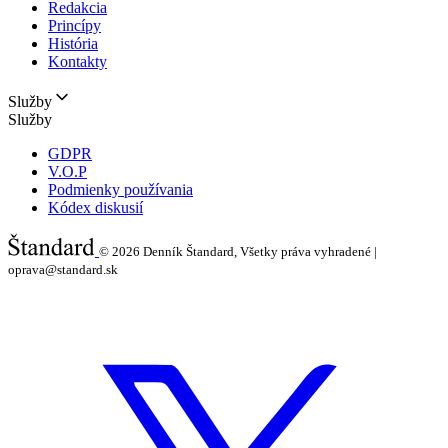
Redakcia
Princípy
História
Kontakty
Služby
Služby
GDPR
V.O.P
Podmienky používania
Kódex diskusií
© 2026
Denník Štandard, Všetky práva vyhradené |
oprava@standard.sk