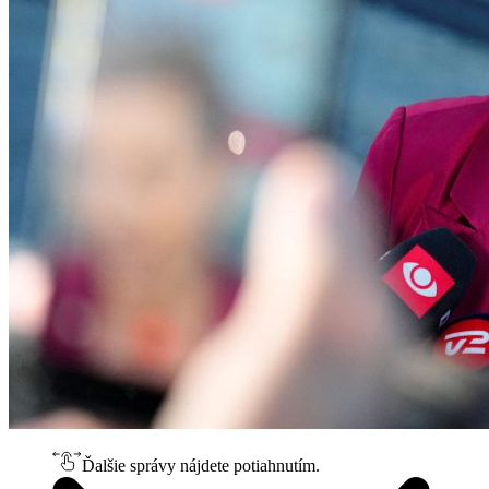
Ďalšie správy nájdete potiahnutím.