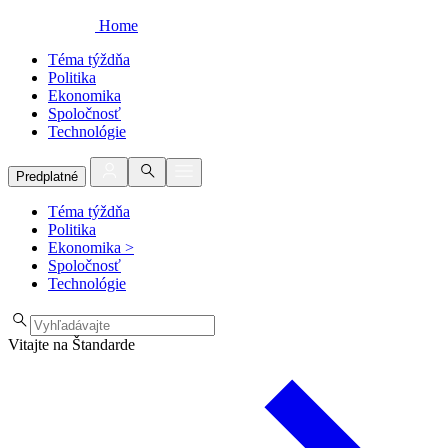
Home
Téma týždňa
Politika
Ekonomika
Spoločnosť
Technológie
Predplatné
Téma týždňa
Politika
Ekonomika
>
Spoločnosť
Technológie
Vitajte na Štandarde