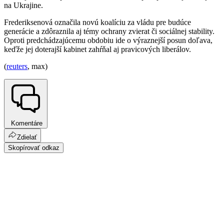
na Ukrajine.
Frederiksenová označila novú koalíciu za vládu pre budúce
generácie a zdôraznila aj témy ochrany zvierat či sociálnej stability.
Oproti predchádzajúcemu obdobiu ide o výraznejší posun doľava,
keďže jej doterajší kabinet zahŕňal aj pravicových liberálov.
(
reuters
, max)
Komentáre
Zdielať
Skopírovať odkaz