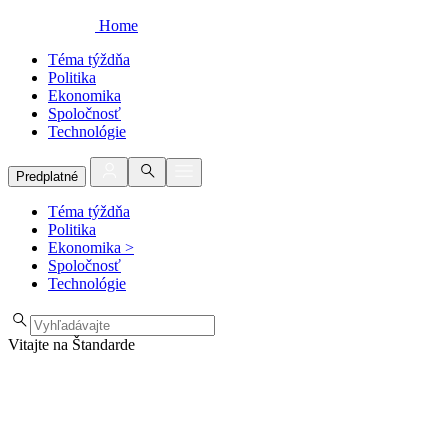
Home
Téma týždňa
Politika
Ekonomika
Spoločnosť
Technológie
Predplatné
Téma týždňa
Politika
Ekonomika
>
Spoločnosť
Technológie
Vitajte na Štandarde