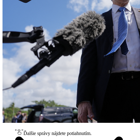
Ďalšie správy nájdete potiahnutím.