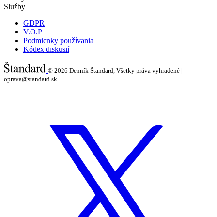
Služby
GDPR
V.O.P
Podmienky používania
Kódex diskusií
© 2026
Denník Štandard, Všetky práva vyhradené |
oprava@standard.sk