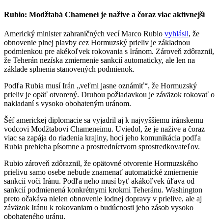
Rubio: Modžtabá Chameneí je nažive a čoraz viac aktívnejší
Americký minister zahraničných vecí Marco Rubio
vyhlásil
, že
obnovenie plnej plavby cez Hormuzský prieliv je základnou
podmienkou pre akékoľvek rokovania s Iránom. Zároveň zdôraznil,
že Teherán nezíska zmiernenie sankcií automaticky, ale len na
základe splnenia stanovených podmienok.
Podľa Rubia musí Irán „veľmi jasne oznámiť“, že Hormuzský
prieliv je opäť otvorený. Druhou požiadavkou je záväzok rokovať o
nakladaní s vysoko obohateným uránom.
Šéf americkej diplomacie sa vyjadril aj k najvyššiemu iránskemu
vodcovi Modžtabovi Chameneímu. Uviedol, že je nažive a čoraz
viac sa zapája do riadenia krajiny, hoci jeho komunikácia podľa
Rubia prebieha písomne a prostredníctvom sprostredkovateľov.
Rubio zároveň zdôraznil, že opätovné otvorenie Hormuzského
prielivu samo osebe nebude znamenať automatické zmiernenie
sankcií voči Iránu. Podľa neho musí byť akákoľvek úľava od
sankcií podmienená konkrétnymi krokmi Teheránu. Washington
preto očakáva nielen obnovenie lodnej dopravy v prielive, ale aj
záväzok Iránu k rokovaniam o budúcnosti jeho zásob vysoko
obohateného uránu.