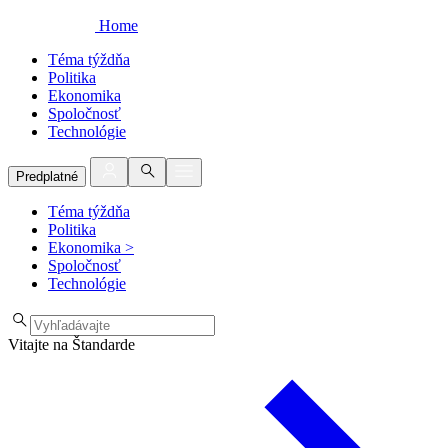
Home
Téma týždňa
Politika
Ekonomika
Spoločnosť
Technológie
Predplatné
Téma týždňa
Politika
Ekonomika
>
Spoločnosť
Technológie
Vitajte na Štandarde