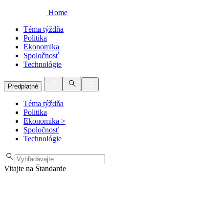
Home
Téma týždňa
Politika
Ekonomika
Spoločnosť
Technológie
Predplatné
Téma týždňa
Politika
Ekonomika
>
Spoločnosť
Technológie
Vitajte na Štandarde