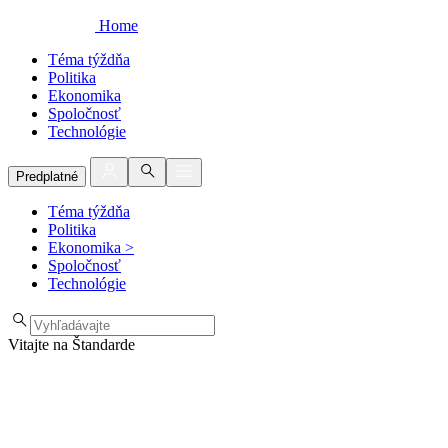
Home
Téma týždňa
Politika
Ekonomika
Spoločnosť
Technológie
Predplatné
Téma týždňa
Politika
Ekonomika
>
Spoločnosť
Technológie
Vitajte na Štandarde