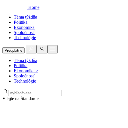
Home
Téma týždňa
Politika
Ekonomika
Spoločnosť
Technológie
Predplatné
Téma týždňa
Politika
Ekonomika
>
Spoločnosť
Technológie
Vitajte na Štandarde