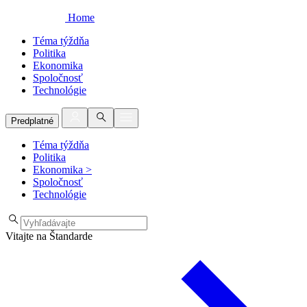
Home
Téma týždňa
Politika
Ekonomika
Spoločnosť
Technológie
Predplatné
Téma týždňa
Politika
Ekonomika
>
Spoločnosť
Technológie
Vitajte na Štandarde