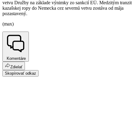
vetvu Družby na základe výnimky zo sankcií EÚ. Medzitým tranzit
kazašskej ropy do Nemecka cez severnú vetvu zostáva od mája
pozastavený.
(max)
Komentáre
Zdielať
Skopírovať odkaz