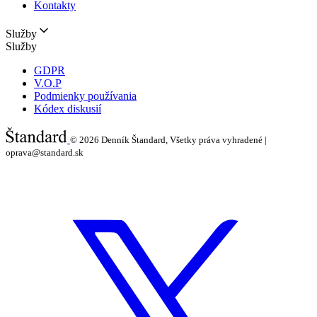
Kontakty
Služby
Služby
GDPR
V.O.P
Podmienky používania
Kódex diskusií
© 2026
Denník Štandard, Všetky práva vyhradené |
oprava@standard.sk