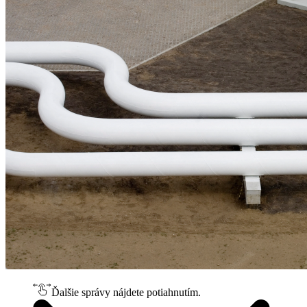
Ďalšie správy nájdete potiahnutím.