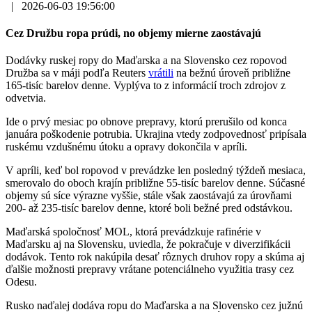
|
2026-06-03 19:56:00
Cez Družbu ropa prúdi, no objemy mierne zaostávajú
Dodávky ruskej ropy do Maďarska a na Slovensko cez ropovod
Družba sa v máji podľa Reuters
vrátili
na bežnú úroveň približne
165-tisíc barelov denne. Vyplýva to z informácií troch zdrojov z
odvetvia.
Ide o prvý mesiac po obnove prepravy, ktorú prerušilo od konca
januára poškodenie potrubia. Ukrajina vtedy zodpovednosť pripísala
ruskému vzdušnému útoku a opravy dokončila v apríli.
V apríli, keď bol ropovod v prevádzke len posledný týždeň mesiaca,
smerovalo do oboch krajín približne 55-tisíc barelov denne. Súčasné
objemy sú síce výrazne vyššie, stále však zaostávajú za úrovňami
200- až 235-tisíc barelov denne, ktoré boli bežné pred odstávkou.
Maďarská spoločnosť MOL, ktorá prevádzkuje rafinérie v
Maďarsku aj na Slovensku, uviedla, že pokračuje v diverzifikácii
dodávok. Tento rok nakúpila desať rôznych druhov ropy a skúma aj
ďalšie možnosti prepravy vrátane potenciálneho využitia trasy cez
Odesu.
Rusko naďalej dodáva ropu do Maďarska a na Slovensko cez južnú