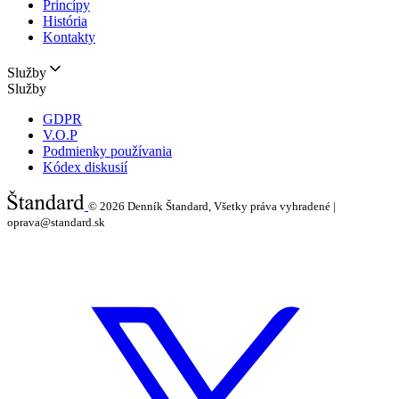
Princípy
História
Kontakty
Služby
Služby
GDPR
V.O.P
Podmienky používania
Kódex diskusií
© 2026
Denník Štandard, Všetky práva vyhradené |
oprava@standard.sk