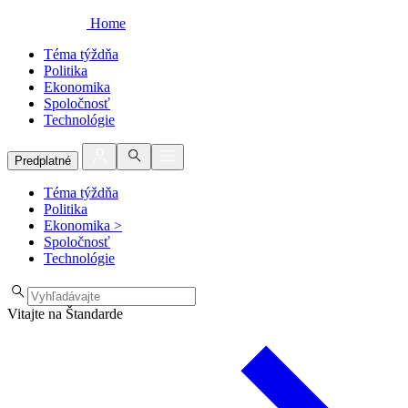
Home
Téma týždňa
Politika
Ekonomika
Spoločnosť
Technológie
Predplatné
Téma týždňa
Politika
Ekonomika
>
Spoločnosť
Technológie
Vitajte na Štandarde