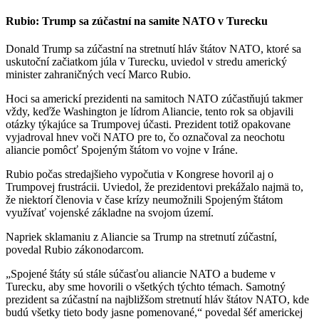
Rubio: Trump sa zúčastní na samite NATO v Turecku
Donald Trump sa zúčastní na stretnutí hláv štátov NATO, ktoré sa
uskutoční začiatkom júla v Turecku, uviedol v stredu americký
minister zahraničných vecí Marco Rubio.
Hoci sa americkí prezidenti na samitoch NATO zúčastňujú takmer
vždy, keďže Washington je lídrom Aliancie, tento rok sa objavili
otázky týkajúce sa Trumpovej účasti. Prezident totiž opakovane
vyjadroval hnev voči NATO pre to, čo označoval za neochotu
aliancie pomôcť Spojeným štátom vo vojne v Iráne.
Rubio počas stredajšieho vypočutia v Kongrese hovoril aj o
Trumpovej frustrácii. Uviedol, že prezidentovi prekážalo najmä to,
že niektorí členovia v čase krízy neumožnili Spojeným štátom
využívať vojenské základne na svojom území.
Napriek sklamaniu z Aliancie sa Trump na stretnutí zúčastní,
povedal Rubio zákonodarcom.
„Spojené štáty sú stále súčasťou aliancie NATO a budeme v
Turecku, aby sme hovorili o všetkých týchto témach. Samotný
prezident sa zúčastní na najbližšom stretnutí hláv štátov NATO, kde
budú všetky tieto body jasne pomenované,“ povedal šéf americkej