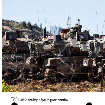
Ďalšie správy nájdete potiahnutím.