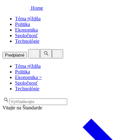
Home
Téma týždňa
Politika
Ekonomika
Spoločnosť
Technológie
Predplatné
Téma týždňa
Politika
Ekonomika
>
Spoločnosť
Technológie
Vitajte na Štandarde