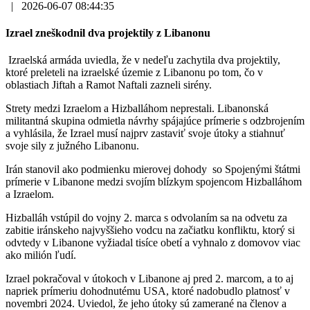
|
2026-06-07 08:44:35
Izrael zneškodnil dva projektily z Libanonu
Izraelská armáda uviedla, že v nedeľu zachytila ​​dva projektily,
ktoré preleteli na izraelské územie z Libanonu po tom, čo v
oblastiach Jiftah a Ramot Naftali zazneli sirény.
Strety medzi Izraelom a Hizballáhom neprestali. Libanonská
militantná skupina odmietla návrhy spájajúce prímerie s odzbrojením
a vyhlásila, že Izrael musí najprv zastaviť svoje útoky a stiahnuť
svoje sily z južného Libanonu.
Irán stanovil ako podmienku mierovej dohody so Spojenými štátmi
prímerie v Libanone medzi svojím blízkym spojencom Hizballáhom
a Izraelom.
Hizballáh vstúpil do vojny 2. marca s odvolaním sa na odvetu za
zabitie iránskeho najvyššieho vodcu na začiatku konfliktu, ktorý si
odvtedy v Libanone vyžiadal tisíce obetí a vyhnalo z domovov viac
ako milión ľudí.
Izrael pokračoval v útokoch v Libanone aj pred 2. marcom, a to aj
napriek prímeriu dohodnutému USA, ktoré nadobudlo platnosť v
novembri 2024. Uviedol, že jeho útoky sú zamerané na členov a