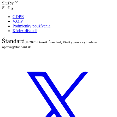
Služby
Služby
GDPR
V.O.P
Podmienky používania
Kódex diskusií
© 2026
Denník Štandard, Všetky práva vyhradené |
oprava@standard.sk