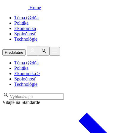
Home
Téma týždňa
Politika
Ekonomika
Spoločnosť
Technológie
Predplatné
Téma týždňa
Politika
Ekonomika
>
Spoločnosť
Technológie
Vitajte na Štandarde