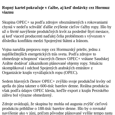
Ropný kartel pokračuje v ťažbe, aj keď dodávky cez Hormuz
viaznu
Skupina OPEC+ sa podľa zdrojov oboznámených s rokovaniami
chystá v nedeľu schváliť ďalšie zvýšenie cieľov ťažby ropy. Išlo by
už o štvrté navýšenie produkčných kvót za posledné štyri mesiace,
aj keď viacerí producenti naďalej čelia problémom s vývozom v
dôsledku konfliktu medzi Spojenými štátmi a Iránom.
Vojna narušila prepravu ropy cez Hormuzský prieliv, jednu z
najdôležitejších energetických trás sveta. Podľa zdrojov to
obmedzuje schopnosť viacerých členov OPEC+ vrátane Saudskej
Arábie dodávať zákazníkom plánované objemy ropy. Situáciu
skomplikoval i odchod Spojených arabských emirátov z
Organizácie krajín vyvážajúcich ropu (OPEC).
Sedem hlavných členov OPEC+ zvýšilo svoje produkčné kvóty od
apríla do júna takmer o 600-tisíc barelov denne. Reálna produkcia
však podľa údajov OPEC klesla, keďže export z krajín Perzského
zálivu bol výrazne obmedzený.
Zdroje uvádzajú, že skupina by mohla od augusta zvýšiť cieľovú
produkciu približne o 188-tisíc barelov denne. Išlo by o rovnaké
navýšenie ako v júni, pričom pôvodne plánované vyššie tempo rastu