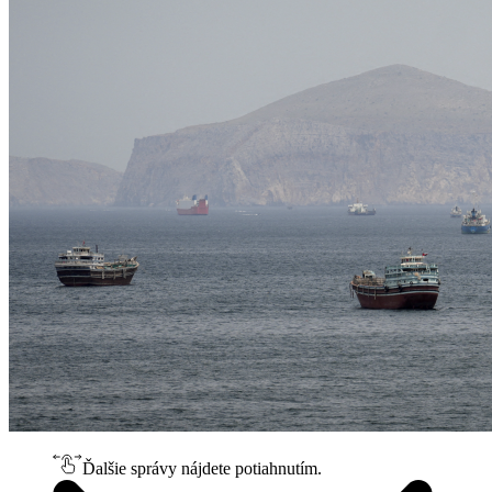
Ďalšie správy nájdete potiahnutím.