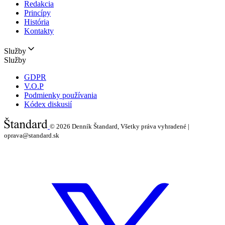
Redakcia
Princípy
História
Kontakty
Služby
Služby
GDPR
V.O.P
Podmienky používania
Kódex diskusií
© 2026
Denník Štandard, Všetky práva vyhradené |
oprava@standard.sk