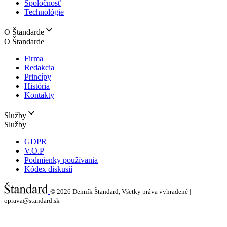
Spoločnosť
Technológie
O Štandarde
O Štandarde
Firma
Redakcia
Princípy
História
Kontakty
Služby
Služby
GDPR
V.O.P
Podmienky používania
Kódex diskusií
© 2026
Denník Štandard, Všetky práva vyhradené |
oprava@standard.sk