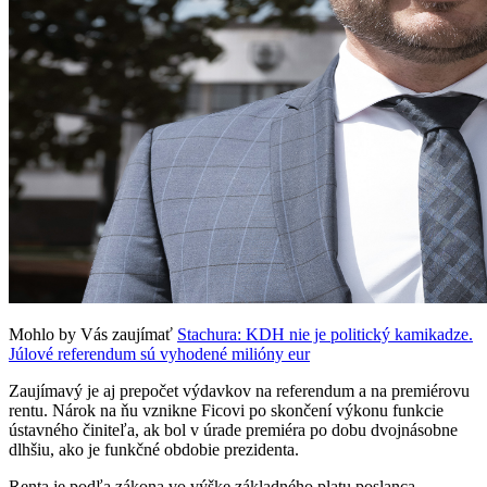
Mohlo by Vás zaujímať
Stachura: KDH nie je politický kamikadze.
Júlové referendum sú vyhodené milióny eur
Zaujímavý je aj prepočet výdavkov na referendum a na premiérovu
rentu. Nárok na ňu vznikne Ficovi po skončení výkonu funkcie
ústavného činiteľa, ak bol v úrade premiéra po dobu dvojnásobne
dlhšiu, ako je funkčné obdobie prezidenta.
Renta je podľa zákona vo výške základného platu poslanca.