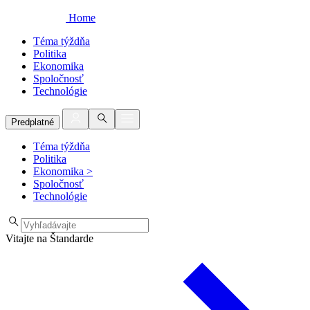
Home
Téma týždňa
Politika
Ekonomika
Spoločnosť
Technológie
Predplatné
Téma týždňa
Politika
Ekonomika
>
Spoločnosť
Technológie
Vitajte na Štandarde