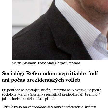
Martin Slosiarik. Foto: Matúš Zajac/Štandard
Sociológ: Referendum nepritiahlo ľudí
ani počas prezidentských volieb
Pri pohľade na doterajšiu históriu referend na Slovensku je podľa
sociológa Martina Slosiarika realistické predpokladať, že ani to 4.
júla nebude pre nízku účasť platné.
„Platilo by to pravdepodobne aj v prípade referenda o skrátení