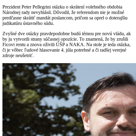
Prezident Peter Pellegrini otázku o skrátení volebného obdobia
Národnej rady nevyhlásil. Dôvodil, že referendom nie je možné
predčasne skrátiť mandát poslancom, pričom sa oprel o doterajšiu
judikatúru ústavného súdu.
Zvyšné dve otázky pravdepodobne budú témou pre novú vládu, ak
by ju vytvorili strany súčasnej opozície. To znamená, že by zrušili
Ficovi rentu a znova oživili ÚŠP a NAKA. Na stole je teda otázka,
či je vôbec ľudové hlasovanie 4. júla potrebné a či radšej verejné
zdroje neušetriť.