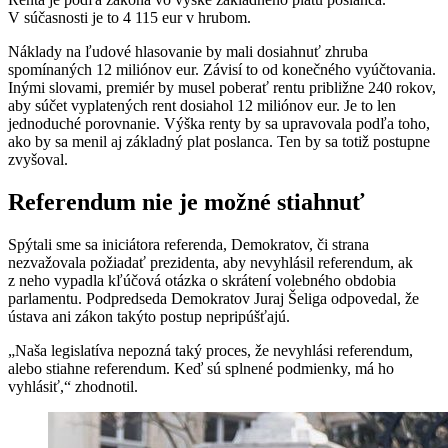
V súčasnosti je to 4 115 eur v hrubom.
Náklady na ľudové hlasovanie by mali dosiahnuť zhruba
spomínaných 12 miliónov eur. Závisí to od konečného vyúčtovania.
Inými slovami, premiér by musel poberať rentu približne 240 rokov,
aby súčet vyplatených rent dosiahol 12 miliónov eur. Je to len
jednoduché porovnanie. Výška renty by sa upravovala podľa toho,
ako by sa menil aj základný plat poslanca. Ten by sa totiž postupne
zvyšoval.
Referendum nie je možné stiahnuť
Spýtali sme sa iniciátora referenda, Demokratov, či strana
nezvažovala požiadať prezidenta, aby nevyhlásil referendum, ak
z neho vypadla kľúčová otázka o skrátení volebného obdobia
parlamentu. Podpredseda Demokratov Juraj Šeliga odpovedal, že
ústava ani zákon takýto postup nepripúšťajú.
„Naša legislatíva nepozná taký proces, že nevyhlási referendum,
alebo stiahne referendum. Keď sú splnené podmienky, má ho
vyhlásiť,“ zhodnotil.