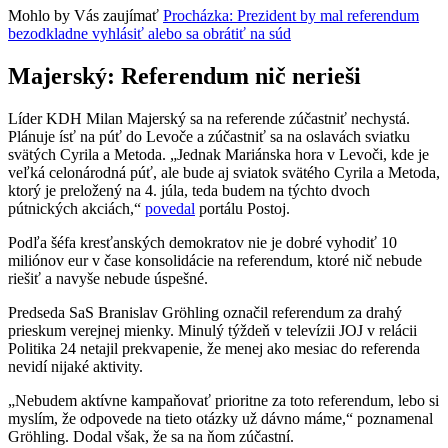
Mohlo by Vás zaujímať
Procházka: Prezident by mal referendum
bezodkladne vyhlásiť alebo sa obrátiť na súd
Majerský: Referendum nič nerieši
Líder KDH Milan Majerský sa na referende zúčastniť nechystá.
Plánuje ísť na púť do Levoče a zúčastniť sa na oslavách sviatku
svätých Cyrila a Metoda. „Jednak Mariánska hora v Levoči, kde je
veľká celonárodná púť, ale bude aj sviatok svätého Cyrila a Metoda,
ktorý je preložený na 4. júla, teda budem na týchto dvoch
pútnických akciách,“
povedal
portálu Postoj.
Podľa šéfa kresťanských demokratov nie je dobré vyhodiť 10
miliónov eur v čase konsolidácie na referendum, ktoré nič nebude
riešiť a navyše nebude úspešné.
Predseda SaS Branislav Gröhling označil referendum za drahý
prieskum verejnej mienky. Minulý týždeň v televízii JOJ v relácii
Politika 24
netajil prekvapenie, že menej ako mesiac do referenda
nevidí nijaké aktivity.
„Nebudem aktívne kampaňovať prioritne za toto referendum, lebo si
myslím, že odpovede na tieto otázky už dávno máme,“ poznamenal
Gröhling. Dodal však, že sa na ňom zúčastní.