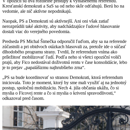
V opozícii sú dva rozdielne prístupy k vyhlásenému referendu.
Kresťanskí demokrati a SaS sa od neho skôr odťahujú. Berú ho na
vedomie, ale nič aktívne nepodnikajú.
Naopak, PS a Demokrati sú aktívnejší. Ani oni však zatiaľ
nerozprúdili také aktivity, aby nadchádzajúce ľudové hlasovanie
dostali viac do verejného povedomia.
Predseda PS Michal Šimečka odporučil ľuďom, aby sa na referende
zúčastnili a pri obidvoch otázkach hlasovali za, pretože ide o súčasť
dlhodobého programu strany. Tvrdil, že referendum vníma ako
príležitosť mobilizovať ľudí. Podľa neho si všetci opoziční voliči
prajú, aby Fico nedostával doživotnú rentu v čase konsolidácie, lebo
je to prejav „papalášizmu najhrubšieho zrna“.
„PS sa bude koordinovať so stranou Demokrati, ktorá referendum
iniciovala. Toto je moment, ktorý by sme mali využiť aj na jednotný
postup, spoločnú mobilizáciu. Nech 4. júla občania ukážu, čo si
myslia o Ficovej rente a čo si myslia o krivení spravodlivosti,“
odkazoval pred časom.