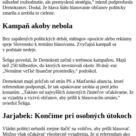
náhodné rozhodnutie, ale premyslená stratégia,“ mienil podpredseda
Demokratov. Dodal, že hlava štátu hlasovanie občanov politicky
zmarila a urobila to cielene.
Kampaň akoby nebola
Bez zapálených politických debát, mítingov opozície alebo reklamy
speje Slovensko k termínu hlasovania. Zvyčajná kampaň sa
v podstate nedeje.
Šeliga povedal, že Demokrati začnú s terénnou kampaňou. Majú
tiež 250 bilbordov, do ktorých investovali okolo 30-tisíc eur.
„Nemáme veľké finančné prostriedky,“ podotkol.
Demokrati majú prísľub od strán PS a Maďarská aliancia, ktoré
referendum podporujú, že tak opakovane urobia aj pred jeho
konaním. „Takisto od najvyšších ústavných činiteľov očakávame, že
sa vyjadria a vyzvú občanov, aby prišli k hlasovacím urnám,“
uviedol Šeliga.
Jarjabek: Končíme pri osobných útokoch
Vládni politici nebudú zrejme tlačiť na voličov, aby prišli hlasovať.
Možno však očakávať všeobecné vyjadrenia, že si referendum ako