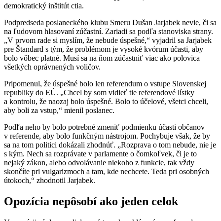
demokratický inštitút ctia.
Podpredseda poslaneckého klubu Smeru Dušan Jarjabek nevie, či sa
na ľudovom hlasovaní zúčastní. Zariadi sa podľa stanoviska strany.
„V prvom rade si myslím, že nebude úspešné,“ vyjadril sa Jarjabek
pre Štandard s tým, že problémom je vysoké kvórum účasti, aby
bolo vôbec platné. Musí sa na ňom zúčastniť viac ako polovica
všetkých oprávnených voličov.
Pripomenul, že úspešné bolo len referendum o vstupe Slovenskej
republiky do EÚ. „Chcel by som vidieť tie referendové lístky
a kontrolu, že naozaj bolo úspešné. Bolo to účelové, všetci chceli,
aby boli za vstup,“ mienil poslanec.
Podľa neho by bolo potrebné zmeniť podmienku účasti občanov
v referende, aby bolo funkčným nástrojom. Pochybuje však, že by
sa na tom politici dokázali zhodnúť. „Rozprava o tom nebude, nie je
s kým. Nech sa rozprávate v parlamente o čomkoľvek, či je to
nejaký zákon, alebo odvolávanie niekoho z funkcie, tak vždy
skončíte pri vulgarizmoch a tam, kde nechcete. Teda pri osobných
útokoch,“ zhodnotil Jarjabek.
Opozícia nepôsobí ako jeden celok