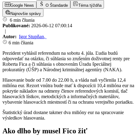
Google News
O Štandarde
Téma týždňa
Najnovšie správy
6 min čítania
Publikované:
2026-06-12 07:00:14
|
Autor:
Igor Stupňan
,
6 min čítania
Prezident vyhlásil referendum na sobotu 4. júla. Ľudia budú
odpovedať na otázku, či súhlasia so zrušením doživotnej renty pre
Roberta Fica a či súhlasia s obnovením Úradu špeciálnej
prokuratúry (ÚŠP) a Národnej kriminálnej agentúry (NAKA).
Hlasovanie bude od 7.00 do 22.00 h, a vláda naň vyčlenila 12,4
milióna eur. Rezort vnútra bude mať k dispozícii 10,4 milióna eur na
pokrytie nákladov na odmeny členov referendových komisií, tlač
hlasovacích lístkov, metodických a informačných materiálov,
vybavenie hlasovacích miestností či na ochranu verejného poriadku.
Štatistický úrad dostane takmer dva milióny eur na spracovanie
výsledkov hlasovania.
Ako dlho by musel Fico žiť