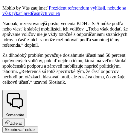
Mohlo by Vás zaujímať
Prezident referendum vyhlásil, nebude sa
však týkať predčasných volieb
Naopak, rezervovanejší postoj vedenia KDH a SaS môže podľa
neho viesť k slabšej mobilizácii ich voličov. „Treba však dodať, že
správanie voličov nie je vždy totožné s odporúčaniami straníckych
lídrov a časť z nich sa môže rozhodovať podľa samotnej témy
referenda,“ doplnil.
Za dlhodobý problém považuje dosiahnutie účasti nad 50 percent
oprávnených voličov, pokiaľ nejde o tému, ktorá má veľmi širokú
spoločenskú podporu a zároveň mobilizuje naprieč politickými
tábormi. „Referendá sú totiž špecifické tým, že časť odporcov
nechodí pri otázkach hlasovať proti, ale zostáva doma, čo znižuje
celkovú účasť,“ uzavrel Slosiarik.
Komentáre
Zdielať
Skopírovať odkaz