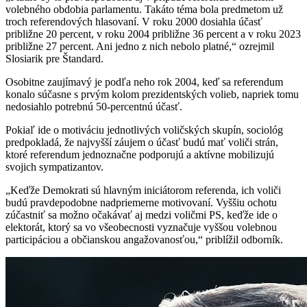
volebného obdobia parlamentu. Takáto téma bola predmetom už
troch referendových hlasovaní. V roku 2000 dosiahla účasť
približne 20 percent, v roku 2004 približne 36 percent a v roku 2023
približne 27 percent. Ani jedno z nich nebolo platné,“ ozrejmil
Slosiarik pre Štandard.
Osobitne zaujímavý je podľa neho rok 2004, keď sa referendum
konalo súčasne s prvým kolom prezidentských volieb, napriek tomu
nedosiahlo potrebnú 50-percentnú účasť.
Pokiaľ ide o motiváciu jednotlivých voličských skupín, sociológ
predpokladá, že najvyšší záujem o účasť budú mať voliči strán,
ktoré referendum jednoznačne podporujú a aktívne mobilizujú
svojich sympatizantov.
„Keďže Demokrati sú hlavným iniciátorom referenda, ich voliči
budú pravdepodobne nadpriemerne motivovaní. Vyššiu ochotu
zúčastniť sa možno očakávať aj medzi voličmi PS, keďže ide o
elektorát, ktorý sa vo všeobecnosti vyznačuje vyššou volebnou
participáciou a občianskou angažovanosťou,“ priblížil odborník.