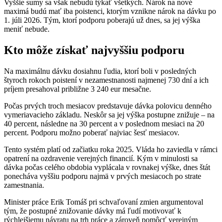
Vyššie sumy sa však nebudú týkať všetkých. Nárok na nové
maximá budú mať iba poistenci, ktorým vznikne nárok na dávku po
1. júli 2026. Tým, ktorí podporu poberajú už dnes, sa jej výška
meniť nebude.
Kto môže získať najvyššiu podporu
Na maximálnu dávku dosiahnu ľudia, ktorí boli v posledných
štyroch rokoch poistení v nezamestnanosti najmenej 730 dní a ich
príjem presahoval približne 3 240 eur mesačne.
Počas prvých troch mesiacov predstavuje dávka polovicu denného
vymeriavacieho základu. Neskôr sa jej výška postupne znižuje – na
40 percent, následne na 30 percent a v poslednom mesiaci na 20
percent. Podporu možno poberať najviac šesť mesiacov.
Tento systém platí od začiatku roka 2025. Vláda ho zaviedla v rámci
opatrení na ozdravenie verejných financií. Kým v minulosti sa
dávka počas celého obdobia vyplácala v rovnakej výške, dnes štát
ponecháva vyššiu podporu najmä v prvých mesiacoch po strate
zamestnania.
Minister práce Erik Tomáš pri schvaľovaní zmien argumentoval
tým, že postupné znižovanie dávky má ľudí motivovať k
rýchlejšiemu návratu na trh práce a zároveň pomôcť verejným