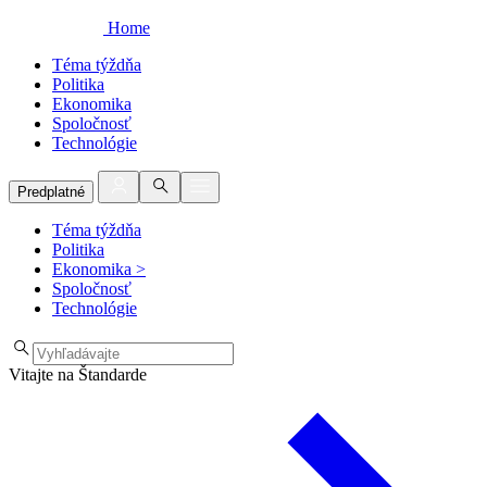
Home
Téma týždňa
Politika
Ekonomika
Spoločnosť
Technológie
Predplatné
Téma týždňa
Politika
Ekonomika
>
Spoločnosť
Technológie
Vitajte na Štandarde