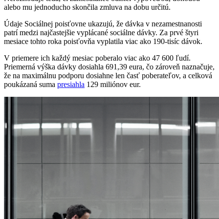
alebo mu jednoducho skončila zmluva na dobu určitú.
Údaje Sociálnej poisťovne ukazujú, že dávka v nezamestnanosti
patrí medzi najčastejšie vyplácané sociálne dávky. Za prvé štyri
mesiace tohto roka poisťovňa vyplatila viac ako 190-tisíc dávok.
V priemere ich každý mesiac poberalo viac ako 47 600 ľudí.
Priemerná výška dávky dosiahla 691,39 eura, čo zároveň naznačuje,
že na maximálnu podporu dosiahne len časť poberateľov, a celková
poukázaná suma
presiahla
129 miliónov eur.