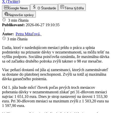
X (Twitter)
Google News
O Štandarde
Téma týždňa
Najnovšie správy
3 min čítania
Publikované:
2026-06-27 19:10:35
|
Autor:
Petra Mitaľová
,
3 min čítania
Ľudia, ktorí v nasledujúcom mesiaci prídu o prácu a splnia
podmienky na priznanie dávky v nezamestnanosti, sa môžu tešiť na
vyššiu podporu. Sociálna poisťovňa oznámila, že maximálna dávka
sa od začiatku druhého polroka zvýši takmer o 98 eur mesačne.
Viac peňazí dostanú od júla aj zamestnanci, ktorých zamestnávateľ
sa dostane do platobnej neschopnosti. Zvýši sa totiž aj maximálna
dávka garančného poistenia.
Od 1. júla bude môcť človek počas prvých troch mesiacov
poberania dávky v nezamestnanosti získať pri 31-dňovom mesiaci
najviac 1 651,10 eura. Dnes je strop nastavený na úrovni 1 553,30
eura. Pri 30-dňovom mesiaci sa maximum zvýši z 1 503,20 eura na
1 597,90 eura.