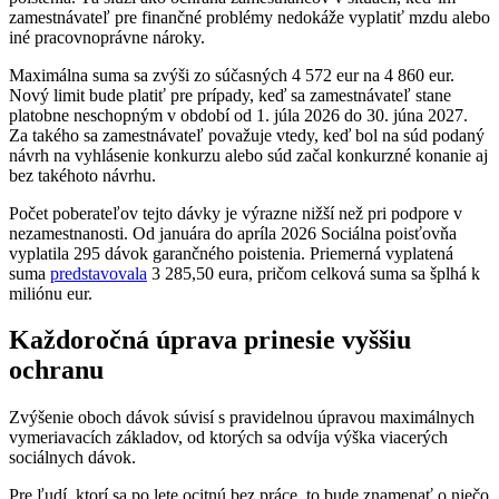
zamestnávateľ pre finančné problémy nedokáže vyplatiť mzdu alebo
iné pracovnoprávne nároky.
Maximálna suma sa zvýši zo súčasných 4 572 eur na 4 860 eur.
Nový limit bude platiť pre prípady, keď sa zamestnávateľ stane
platobne neschopným v období od 1. júla 2026 do 30. júna 2027.
Za takého sa zamestnávateľ považuje vtedy, keď bol na súd podaný
návrh na vyhlásenie konkurzu alebo súd začal konkurzné konanie aj
bez takéhoto návrhu.
Počet poberateľov tejto dávky je výrazne nižší než pri podpore v
nezamestnanosti. Od januára do apríla 2026 Sociálna poisťovňa
vyplatila 295 dávok garančného poistenia. Priemerná vyplatená
suma
predstavovala
3 285,50 eura, pričom celková suma sa šplhá k
miliónu eur.
Každoročná úprava prinesie vyššiu
ochranu
Zvýšenie oboch dávok súvisí s pravidelnou úpravou maximálnych
vymeriavacích základov, od ktorých sa odvíja výška viacerých
sociálnych dávok.
Pre ľudí, ktorí sa po lete ocitnú bez práce, to bude znamenať o niečo