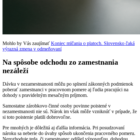
Mohlo by Vás zaujímať
Koniec mlčania o platoch. Slovensko čaká
výrazná zmena v odmeňovaní
Na spôsobe odchodu zo zamestnania
nezáleží
Dávku v nezamestnanosti môžu po splnení zákonných podmienok
poberať zamestnanci v pracovnom pomere aj ľudia pracujúci na
dohody s pravidelným mesačným príjmom.
Samostatne zárobkovo činné osoby povinne poistené v
nezamestnanosti nie sú. Nárok im však môže vzniknúť v prípade, že
si toto poistenie platili dobrovoľne.
Pre mnohých je dôležitá aj ďalšia informácia. Pri posudzovaní
nároku sa neberie do úvahy spôsob ukončenia pracovného pomeru.
Nerozhoduje teda, či zamestnanec odišiel výpoveďou, dohodou