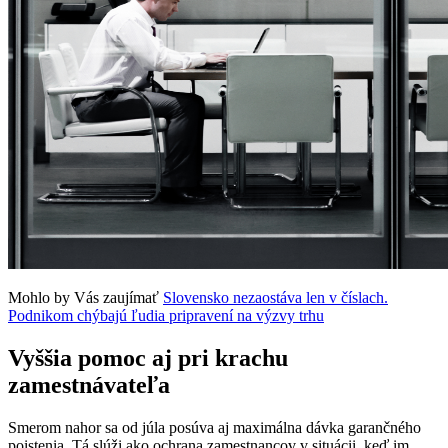
Mohlo by Vás zaujímať
Slovensko nezaostáva len v číslach.
Podnikom chýbajú ľudia pripravení na výzvy trhu
Vyššia pomoc aj pri krachu
zamestnávateľa
Smerom nahor sa od júla posúva aj maximálna dávka garančného
poistenia. Tá slúži ako ochrana zamestnancov v situácii, keď im