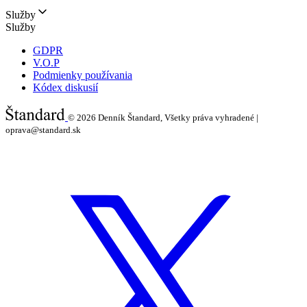
Služby
Služby
GDPR
V.O.P
Podmienky používania
Kódex diskusií
© 2026
Denník Štandard, Všetky práva vyhradené |
oprava@standard.sk