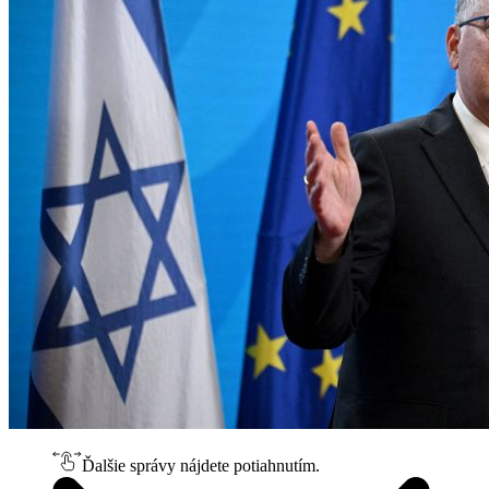
Ďalšie správy nájdete potiahnutím.