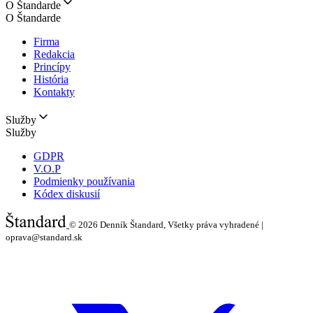
O Štandarde
O Štandarde
Firma
Redakcia
Princípy
História
Kontakty
Služby
Služby
GDPR
V.O.P
Podmienky používania
Kódex diskusií
© 2026
Denník Štandard, Všetky práva vyhradené |
oprava@standard.sk