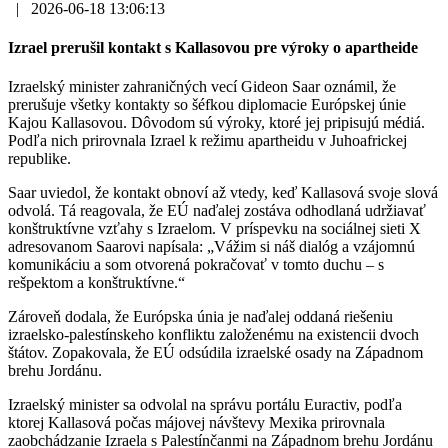
|
2026-06-18 13:06:13
Izrael prerušil kontakt s Kallasovou pre výroky o apartheide
Izraelský minister zahraničných vecí Gideon Saar oznámil, že
prerušuje všetky kontakty so šéfkou diplomacie Európskej únie
Kajou Kallasovou. Dôvodom sú výroky, ktoré jej pripisujú médiá.
Podľa nich prirovnala Izrael k režimu apartheidu v Juhoafrickej
republike.
Saar uviedol, že kontakt obnoví až vtedy, keď Kallasová svoje slová
odvolá. Tá reagovala, že EÚ naďalej zostáva odhodlaná udržiavať
konštruktívne vzťahy s Izraelom. V príspevku na sociálnej sieti X
adresovanom Saarovi napísala: „Vážim si náš dialóg a vzájomnú
komunikáciu a som otvorená pokračovať v tomto duchu – s
rešpektom a konštruktívne.“
Zároveň dodala, že Európska únia je naďalej oddaná riešeniu
izraelsko-palestínskeho konfliktu založenému na existencii dvoch
štátov. Zopakovala, že EÚ odsúdila izraelské osady na Západnom
brehu Jordánu.
Izraelský minister sa odvolal na správu portálu Euractiv, podľa
ktorej Kallasová počas májovej návštevy Mexika prirovnala
zaobchádzanie Izraela s Palestínčanmi na Západnom brehu Jordánu