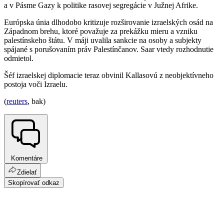
a v Pásme Gazy k politike rasovej segregácie v Južnej Afrike.
Európska únia dlhodobo kritizuje rozširovanie izraelských osád na
Západnom brehu, ktoré považuje za prekážku mieru a vzniku
palestínskeho štátu. V máji uvalila sankcie na osoby a subjekty
spájané s porušovaním práv Palestínčanov. Saar vtedy rozhodnutie
odmietol.
Šéf izraelskej diplomacie teraz obvinil Kallasovú z neobjektívneho
postoja voči Izraelu.
(
reuters
, bak)
Komentáre
Zdielať
Skopírovať odkaz