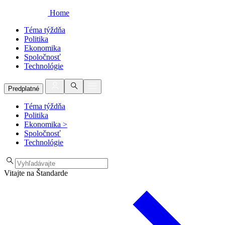
Home
Téma týždňa
Politika
Ekonomika
Spoločnosť
Technológie
Predplatné
Téma týždňa
Politika
Ekonomika
>
Spoločnosť
Technológie
Vitajte na Štandarde