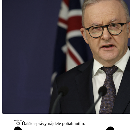
Ďalšie správy nájdete potiahnutím.