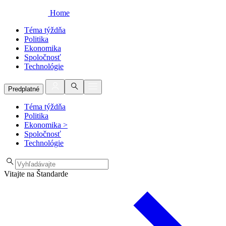
Home
Téma týždňa
Politika
Ekonomika
Spoločnosť
Technológie
Predplatné
Téma týždňa
Politika
Ekonomika
>
Spoločnosť
Technológie
Vitajte na Štandarde