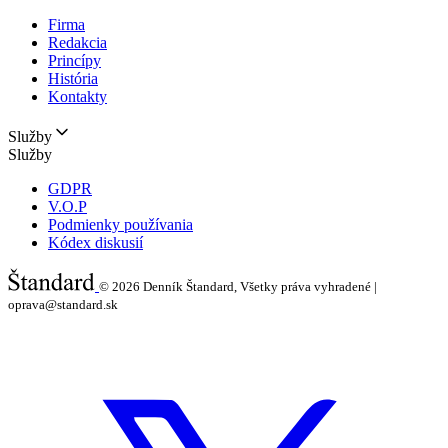
Firma
Redakcia
Princípy
História
Kontakty
Služby
Služby
GDPR
V.O.P
Podmienky používania
Kódex diskusií
© 2026
Denník Štandard, Všetky práva vyhradené |
oprava@standard.sk