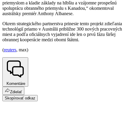
priemyslom a kladie základy na hlbšiu a vzájomne prospešnú
spoluprácu obranného priemyslu s Kanadou,“ okomentoval
austrálsky premiér Anthony Albanese.
Okrem strategického partnerstva prinesie tento projekt zdieľania
technológií priamo v Austrálii približne 300 nových pracovných
miest a podľa oficiálnych vyjadrení ide len o prvú fázu širšej
obrannej kooperácie medzi obomi štátmi.
(
reuters
, max)
Komentáre
Zdielať
Skopírovať odkaz