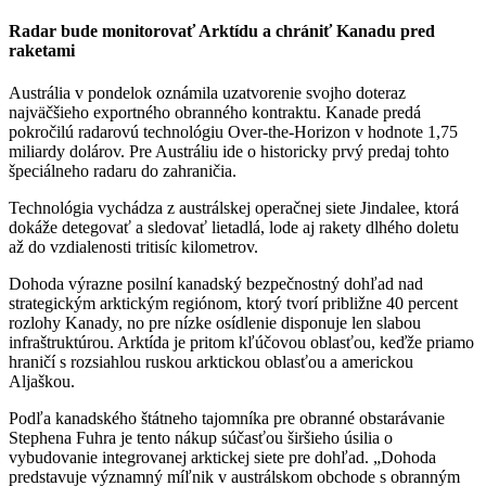
Radar bude monitorovať Arktídu a chrániť Kanadu pred
raketami
Austrália v pondelok oznámila uzatvorenie svojho doteraz
najväčšieho exportného obranného kontraktu. Kanade predá
pokročilú radarovú technológiu Over-the-Horizon v hodnote 1,75
miliardy dolárov. Pre Austráliu ide o historicky prvý predaj tohto
špeciálneho radaru do zahraničia.
Technológia vychádza z austrálskej operačnej siete Jindalee, ktorá
dokáže detegovať a sledovať lietadlá, lode aj rakety dlhého doletu
až do vzdialenosti tritisíc kilometrov.
Dohoda výrazne posilní kanadský bezpečnostný dohľad nad
strategickým arktickým regiónom, ktorý tvorí približne 40 percent
rozlohy Kanady, no pre nízke osídlenie disponuje len slabou
infraštruktúrou. Arktída je pritom kľúčovou oblasťou, keďže priamo
hraničí s rozsiahlou ruskou arktickou oblasťou a americkou
Aljaškou.
Podľa kanadského štátneho tajomníka pre obranné obstarávanie
Stephena Fuhra je tento nákup súčasťou širšieho úsilia o
vybudovanie integrovanej arktickej siete pre dohľad. „Dohoda
predstavuje významný míľnik v austrálskom obchode s obranným