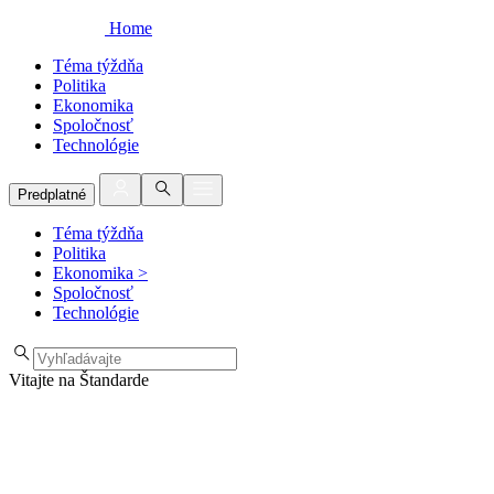
Home
Téma týždňa
Politika
Ekonomika
Spoločnosť
Technológie
Predplatné
Téma týždňa
Politika
Ekonomika
>
Spoločnosť
Technológie
Vitajte na Štandarde