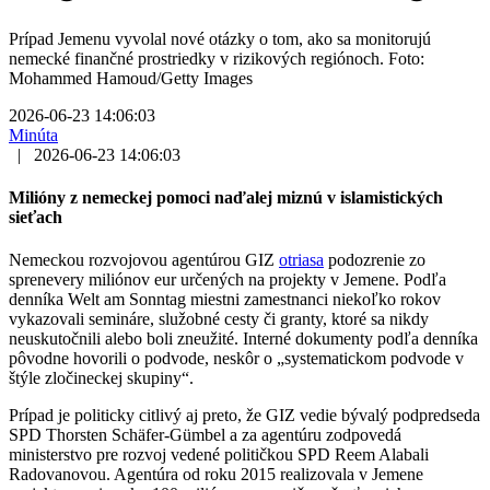
Prípad Jemenu vyvolal nové otázky o tom, ako sa monitorujú
nemecké finančné prostriedky v rizikových regiónoch. Foto:
Mohammed Hamoud/Getty Images
2026-06-23 14:06:03
Minúta
|
2026-06-23 14:06:03
Milióny z nemeckej pomoci naďalej miznú v islamistických
sieťach
Nemeckou rozvojovou agentúrou GIZ
otriasa
podozrenie zo
sprenevery miliónov eur určených na projekty v Jemene. Podľa
denníka Welt am Sonntag miestni zamestnanci niekoľko rokov
vykazovali semináre, služobné cesty či granty, ktoré sa nikdy
neuskutočnili alebo boli zneužité. Interné dokumenty podľa denníka
pôvodne hovorili o podvode, neskôr o „systematickom podvode v
štýle zločineckej skupiny“.
Prípad je politicky citlivý aj preto, že GIZ vedie bývalý podpredseda
SPD Thorsten Schäfer-Gümbel a za agentúru zodpovedá
ministerstvo pre rozvoj vedené političkou SPD Reem Alabali
Radovanovou. Agentúra od roku 2015 realizovala v Jemene