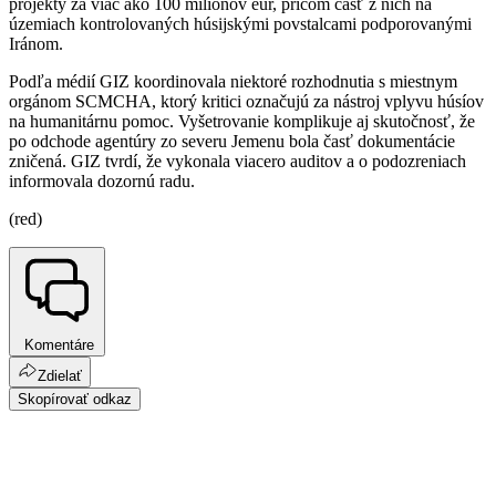
projekty za viac ako 100 miliónov eur, pričom časť z nich na
územiach kontrolovaných húsijskými povstalcami podporovanými
Iránom.
Podľa médií GIZ koordinovala niektoré rozhodnutia s miestnym
orgánom SCMCHA, ktorý kritici označujú za nástroj vplyvu húsíov
na humanitárnu pomoc. Vyšetrovanie komplikuje aj skutočnosť, že
po odchode agentúry zo severu Jemenu bola časť dokumentácie
zničená. GIZ tvrdí, že vykonala viacero auditov a o podozreniach
informovala dozornú radu.
(red)
Komentáre
Zdielať
Skopírovať odkaz