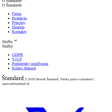
O Štandarde
O Štandarde
Firma
Redakcia
Princípy
História
Kontakty
Služby
Služby
GDPR
V.O.P
Podmienky používania
Kódex diskusií
© 2026
Denník Štandard, Všetky práva vyhradené |
oprava@standard.sk