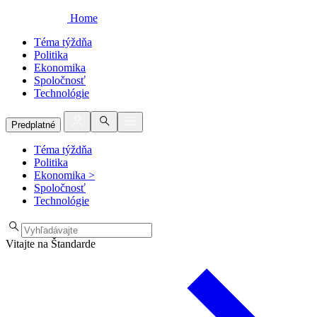
Home
Téma týždňa
Politika
Ekonomika
Spoločnosť
Technológie
Predplatné
Téma týždňa
Politika
Ekonomika
>
Spoločnosť
Technológie
Vitajte na Štandarde