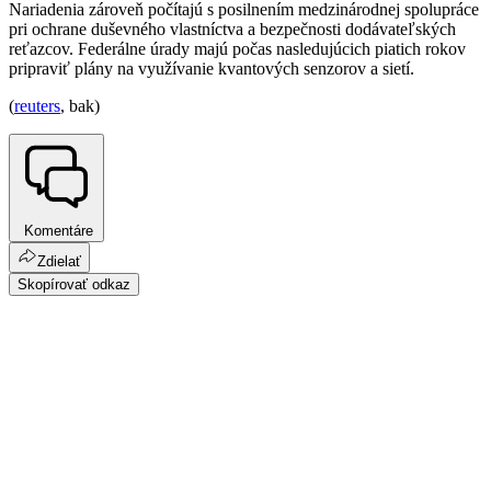
Nariadenia zároveň počítajú s posilnením medzinárodnej spolupráce
pri ochrane duševného vlastníctva a bezpečnosti dodávateľských
reťazcov. Federálne úrady majú počas nasledujúcich piatich rokov
pripraviť plány na využívanie kvantových senzorov a sietí.
(
reuters
, bak)
Komentáre
Zdielať
Skopírovať odkaz