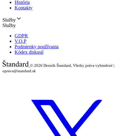
História
Kontakty
Služby
Služby
GDPR
V.O.P
Podmienky používania
Kódex diskusií
© 2026
Denník Štandard, Všetky práva vyhradené |
oprava@standard.sk