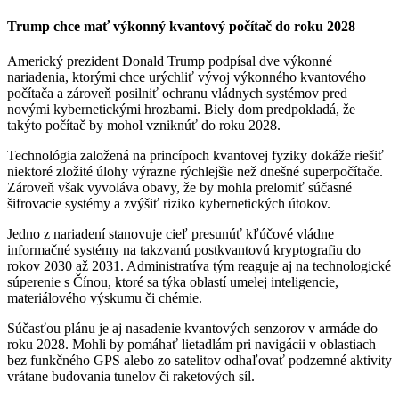
Trump chce mať výkonný kvantový počítač do roku 2028
Americký prezident Donald Trump podpísal dve výkonné
nariadenia, ktorými chce urýchliť vývoj výkonného kvantového
počítača a zároveň posilniť ochranu vládnych systémov pred
novými kybernetickými hrozbami. Biely dom predpokladá, že
takýto počítač by mohol vzniknúť do roku 2028.
Technológia založená na princípoch kvantovej fyziky dokáže riešiť
niektoré zložité úlohy výrazne rýchlejšie než dnešné superpočítače.
Zároveň však vyvoláva obavy, že by mohla prelomiť súčasné
šifrovacie systémy a zvýšiť riziko kybernetických útokov.
Jedno z nariadení stanovuje cieľ presunúť kľúčové vládne
informačné systémy na takzvanú postkvantovú kryptografiu do
rokov 2030 až 2031. Administratíva tým reaguje aj na technologické
súperenie s Čínou, ktoré sa týka oblastí umelej inteligencie,
materiálového výskumu či chémie.
Súčasťou plánu je aj nasadenie kvantových senzorov v armáde do
roku 2028. Mohli by pomáhať lietadlám pri navigácii v oblastiach
bez funkčného GPS alebo zo satelitov odhaľovať podzemné aktivity
vrátane budovania tunelov či raketových síl.