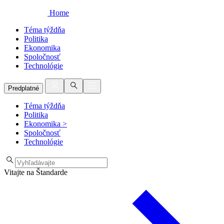
Home
Téma týždňa
Politika
Ekonomika
Spoločnosť
Technológie
Predplatné
Téma týždňa
Politika
Ekonomika
>
Spoločnosť
Technológie
Vitajte na Štandarde