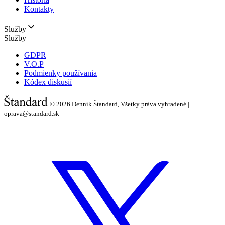
Kontakty
Služby
Služby
GDPR
V.O.P
Podmienky používania
Kódex diskusií
© 2026
Denník Štandard, Všetky práva vyhradené |
oprava@standard.sk