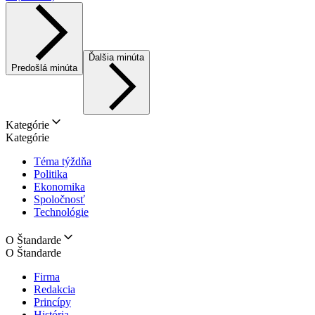
Ďalšia minúta
Predošlá minúta
Kategórie
Kategórie
Téma týždňa
Politika
Ekonomika
Spoločnosť
Technológie
O Štandarde
O Štandarde
Firma
Redakcia
Princípy
História