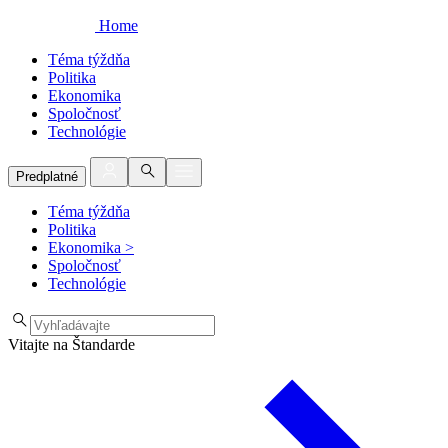
Home
Téma týždňa
Politika
Ekonomika
Spoločnosť
Technológie
Predplatné
Téma týždňa
Politika
Ekonomika
>
Spoločnosť
Technológie
Vitajte na Štandarde