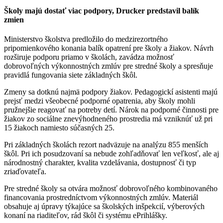
Školy majú dostať viac podpory, Drucker predstavil balík
zmien
Ministerstvo školstva predložilo do medzirezortného
pripomienkového konania balík opatrení pre školy a žiakov. Návrh
rozširuje podporu priamo v školách, zavádza možnosť
dobrovoľných výkonnostných zmlúv pre stredné školy a spresňuje
pravidlá fungovania siete základných škôl.
Zmeny sa dotknú najmä podpory žiakov. Pedagogickí asistenti majú
prejsť medzi všeobecné podporné opatrenia, aby školy mohli
pružnejšie reagovať na potreby detí. Nárok na podporné činnosti pre
žiakov zo sociálne znevýhodneného prostredia má vzniknúť už pri
15 žiakoch namiesto súčasných 25.
Pri základných školách rezort nadväzuje na analýzu 855 menších
škôl. Pri ich posudzovaní sa nebude zohľadňovať len veľkosť, ale aj
národnostný charakter, kvalita vzdelávania, dostupnosť či typ
zriaďovateľa.
Pre stredné školy sa otvára možnosť dobrovoľného kombinovaného
financovania prostredníctvom výkonnostných zmlúv. Materiál
obsahuje aj úpravy týkajúce sa školských inšpekcií, výberových
konaní na riaditeľov, rád škôl či systému ePrihlášky.