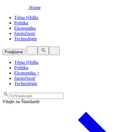
Home
Téma týždňa
Politika
Ekonomika
Spoločnosť
Technológie
Predplatné
Téma týždňa
Politika
Ekonomika
>
Spoločnosť
Technológie
Vitajte na Štandarde