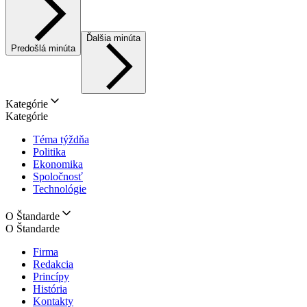
Ďalšia minúta
Predošlá minúta
Kategórie
Kategórie
Téma týždňa
Politika
Ekonomika
Spoločnosť
Technológie
O Štandarde
O Štandarde
Firma
Redakcia
Princípy
História
Kontakty