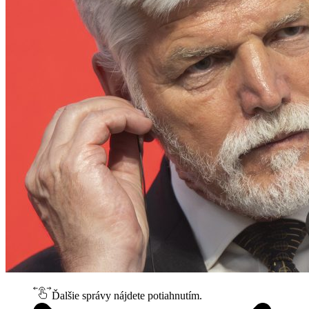
Ďalšie správy nájdete potiahnutím.