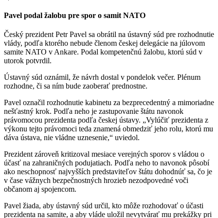
Pavel podal žalobu pre spor o samit NATO
Český prezident Petr Pavel sa obrátil na ústavný súd pre rozhodnutie
vlády, podľa ktorého nebude členom českej delegácie na júlovom
samite NATO v Ankare. Podal kompetenčnú žalobu, ktorú súd v
utorok potvrdil.
Ústavný súd oznámil, že návrh dostal v pondelok večer. Plénum
rozhodne, či sa ním bude zaoberať prednostne.
Pavel označil rozhodnutie kabinetu za bezprecedentný a mimoriadne
nešťastný krok. Podľa neho je zastupovanie štátu navonok
právomocou prezidenta podľa českej ústavy. „Vylúčiť prezidenta z
výkonu tejto právomoci teda znamená obmedziť jeho rolu, ktorú mu
dáva ústava, nie vládne uznesenie,“ uviedol.
Prezident zároveň kritizoval mesiace verejných sporov s vládou o
účasť na zahraničných podujatiach. Podľa neho to navonok pôsobí
ako neschopnosť najvyšších predstaviteľov štátu dohodnúť sa, čo je
v čase vážnych bezpečnostných hrozieb nezodpovedné voči
občanom aj spojencom.
Pavel žiada, aby ústavný súd určil, kto môže rozhodovať o účasti
prezidenta na samite, a aby vláde uložil nevytvárať mu prekážky pri