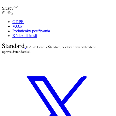
Služby
Služby
GDPR
V.O.P
Podmienky používania
Kódex diskusií
© 2026
Denník Štandard, Všetky práva vyhradené |
oprava@standard.sk