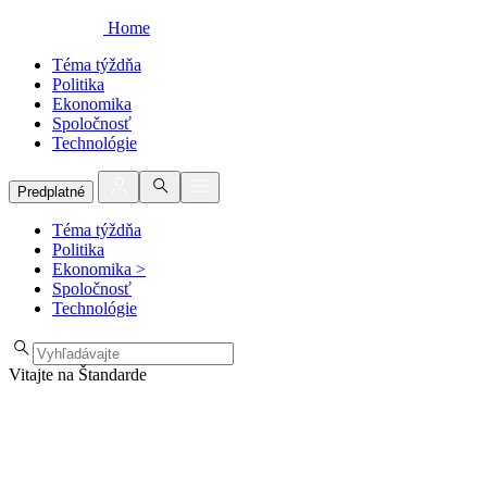
Home
Téma týždňa
Politika
Ekonomika
Spoločnosť
Technológie
Predplatné
Téma týždňa
Politika
Ekonomika
>
Spoločnosť
Technológie
Vitajte na Štandarde