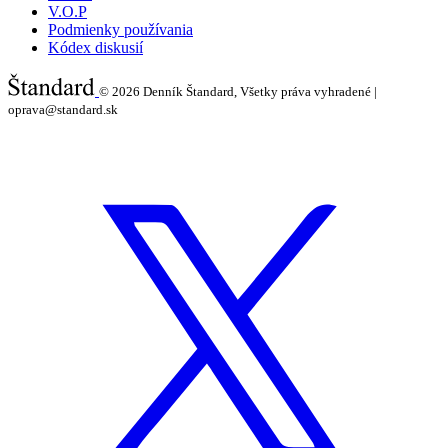
V.O.P
Podmienky používania
Kódex diskusií
© 2026
Denník Štandard, Všetky práva vyhradené |
oprava@standard.sk