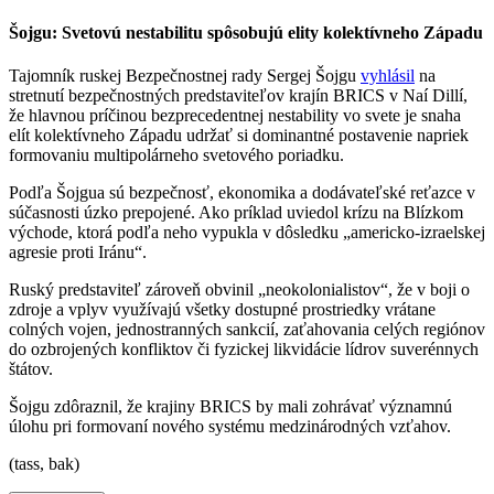
Šojgu: Svetovú nestabilitu spôsobujú elity kolektívneho Západu
Tajomník ruskej Bezpečnostnej rady Sergej Šojgu
vyhlásil
na
stretnutí bezpečnostných predstaviteľov krajín BRICS v Naí Dillí,
že hlavnou príčinou bezprecedentnej nestability vo svete je snaha
elít kolektívneho Západu udržať si dominantné postavenie napriek
formovaniu multipolárneho svetového poriadku.
Podľa Šojgua sú bezpečnosť, ekonomika a dodávateľské reťazce v
súčasnosti úzko prepojené. Ako príklad uviedol krízu na Blízkom
východe, ktorá podľa neho vypukla v dôsledku „americko-izraelskej
agresie proti Iránu“.
Ruský predstaviteľ zároveň obvinil „neokolonialistov“, že v boji o
zdroje a vplyv využívajú všetky dostupné prostriedky vrátane
colných vojen, jednostranných sankcií, zaťahovania celých regiónov
do ozbrojených konfliktov či fyzickej likvidácie lídrov suverénnych
štátov.
Šojgu zdôraznil, že krajiny BRICS by mali zohrávať významnú
úlohu pri formovaní nového systému medzinárodných vzťahov.
(tass, bak)