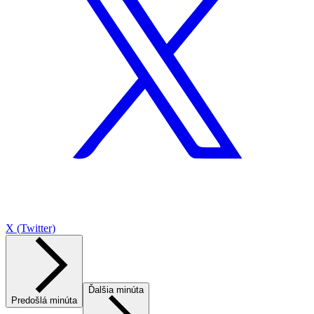
X (Twitter)
Ďalšia minúta
Predošlá minúta