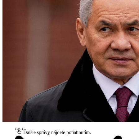
Ďalšie správy nájdete potiahnutím.