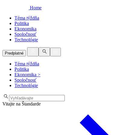
Home
Téma týždňa
Politika
Ekonomika
Spoločnosť
Technológie
Predplatné
Téma týždňa
Politika
Ekonomika
>
Spoločnosť
Technológie
Vitajte na Štandarde