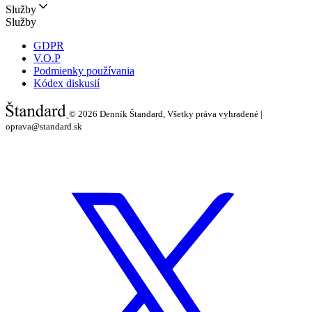
Služby
Služby
GDPR
V.O.P
Podmienky používania
Kódex diskusií
© 2026
Denník Štandard, Všetky práva vyhradené |
oprava@standard.sk