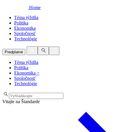
Home
Téma týždňa
Politika
Ekonomika
Spoločnosť
Technológie
Predplatné
Téma týždňa
Politika
Ekonomika
>
Spoločnosť
Technológie
Vitajte na Štandarde