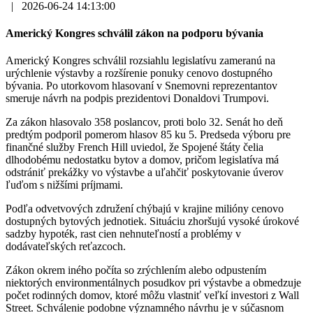
|
2026-06-24 14:13:00
Americký Kongres schválil zákon na podporu bývania
Americký Kongres schválil rozsiahlu legislatívu zameranú na
urýchlenie výstavby a rozšírenie ponuky cenovo dostupného
bývania. Po utorkovom hlasovaní v Snemovni reprezentantov
smeruje návrh na podpis prezidentovi Donaldovi Trumpovi.
Za zákon hlasovalo 358 poslancov, proti bolo 32. Senát ho deň
predtým podporil pomerom hlasov 85 ku 5. Predseda výboru pre
finančné služby French Hill uviedol, že Spojené štáty čelia
dlhodobému nedostatku bytov a domov, pričom legislatíva má
odstrániť prekážky vo výstavbe a uľahčiť poskytovanie úverov
ľuďom s nižšími príjmami.
Podľa odvetvových združení chýbajú v krajine milióny cenovo
dostupných bytových jednotiek. Situáciu zhoršujú vysoké úrokové
sadzby hypoték, rast cien nehnuteľností a problémy v
dodávateľských reťazcoch.
Zákon okrem iného počíta so zrýchlením alebo odpustením
niektorých environmentálnych posudkov pri výstavbe a obmedzuje
počet rodinných domov, ktoré môžu vlastniť veľkí investori z Wall
Street. Schválenie podobne významného návrhu je v súčasnom