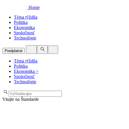
Home
Téma týždňa
Politika
Ekonomika
Spoločnosť
Technológie
Predplatné
Téma týždňa
Politika
Ekonomika
>
Spoločnosť
Technológie
Vitajte na Štandarde