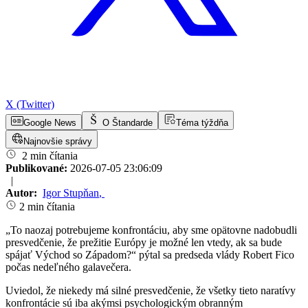
X (Twitter)
Google News
O Štandarde
Téma týždňa
Najnovšie správy
2 min čítania
Publikované:
2026-07-05 23:06:09
|
Autor:
Igor Stupňan
,
2 min čítania
„To naozaj potrebujeme konfrontáciu, aby sme opätovne nadobudli
presvedčenie, že prežitie Európy je možné len vtedy, ak sa bude
spájať Východ so Západom?“ pýtal sa predseda vlády Robert Fico
počas nedeľného galavečera.
Uviedol, že niekedy má silné presvedčenie, že všetky tieto naratívy
konfrontácie sú iba akýmsi psychologickým obranným