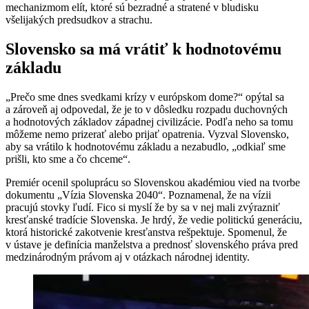
mechanizmom elít, ktoré sú bezradné a stratené v bludisku
všelijakých predsudkov a strachu.
Slovensko sa má vrátiť k hodnotovému
základu
„Prečo sme dnes svedkami krízy v európskom dome?“ opýtal sa
a zároveň aj odpovedal, že je to v dôsledku rozpadu duchovných
a hodnotových základov západnej civilizácie. Podľa neho sa tomu
môžeme nemo prizerať alebo prijať opatrenia. Vyzval Slovensko,
aby sa vrátilo k hodnotovému základu a nezabudlo, „odkiaľ sme
prišli, kto sme a čo chceme“.
Premiér ocenil spoluprácu so Slovenskou akadémiou vied na tvorbe
dokumentu „Vízia Slovenska 2040“. Poznamenal, že na vízii
pracujú stovky ľudí. Fico si myslí že by sa v nej mali zvýrazniť
kresťanské tradície Slovenska. Je hrdý, že vedie politickú generáciu,
ktorá historické zakotvenie kresťanstva rešpektuje. Spomenul, že
v ústave je definícia manželstva a prednosť slovenského práva pred
medzinárodným právom aj v otázkach národnej identity.