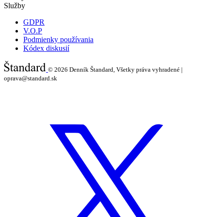
Služby
GDPR
V.O.P
Podmienky používania
Kódex diskusií
© 2026
Denník Štandard, Všetky práva vyhradené |
oprava@standard.sk