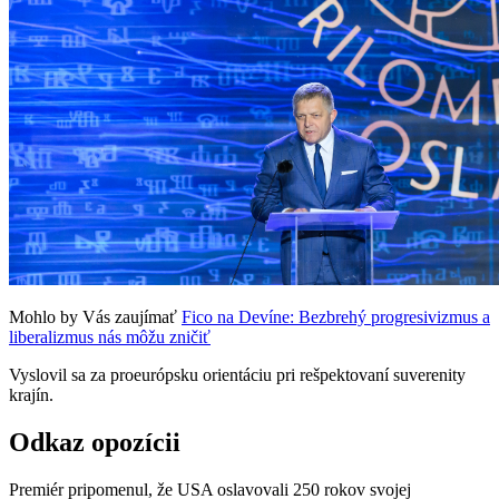
Mohlo by Vás zaujímať
Fico na Devíne: Bezbrehý progresivizmus a
liberalizmus nás môžu zničiť
Vyslovil sa za proeurópsku orientáciu pri rešpektovaní suverenity
krajín.
Odkaz opozícii
Premiér pripomenul, že USA oslavovali 250 rokov svojej