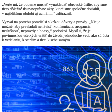
„Verte mi, že budeme musieť vynakladať obrovské úsilie, aby sme
tieto dôležité ústavnoprávne akty, ktoré sme spoločne dosiahli,
v najbližšom období aj uchránili,“ zdôraznil.
Vyzval na potrebu poradiť si s krízou dôvery a pravdy. „Nie je
možné, aby prevládali nenávisť, konfrontácia, arogancia,
neslušnosť, nepravdy a hoaxy,“ podotkol. Myslí si, že je
povinnosťou všetkých vrátiť do života jednoduché veci, ako sú úcta
k vzdelaniu, k starším a úcta k sebe samým.