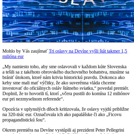
Mohlo by Vás zaujímať
Tri oslavy na Devíne vyšli štát takmer 1,5
milióna eur
„My namiesto toho, aby sme oslavovali v každom kúte Slovenska
a tešili sa z takéhoto obrovského duchovného bohatstva, musíme sa
brániť útokom, ktoré nám krivia historickú pravdu. Dokonca ako
keby sme mali mať výčitky, že ako suverénna vláda chceme
investovať do oficiálnych osláv štátneho sviatku,“ povedal premiér.
Doplnil, že to hovorili tí, ktorí „včera pustili do komína 12 miliónov
eur pri nezmyselnom referende“.
Opozícia v uplynulých dňoch kritizovala, že oslavy vyjdú približne
na 320-tisíc eur. Označovala ich ako papalášske či ako „Ficovu
propagandistickú šou“.
Okrem premiéra na Devíne vystúpili aj prezident Peter Pellegrini