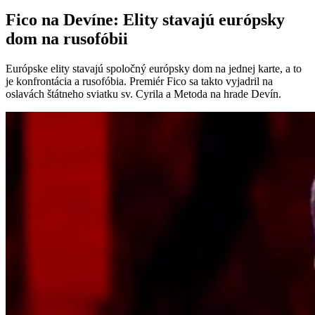
Fico na Devíne: Elity stavajú európsky
dom na rusofóbii
Európske elity stavajú spoločný európsky dom na jednej karte, a to
je konfrontácia a rusofóbia. Premiér Fico sa takto vyjadril na
oslavách štátneho sviatku sv. Cyrila a Metoda na hrade Devín.