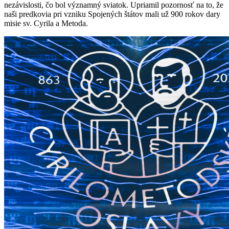
nezávislosti, čo bol významný sviatok. Upriamil pozornosť na to, že
naši predkovia pri vzniku Spojených štátov mali už 900 rokov dary
misie sv. Cyrila a Metoda.