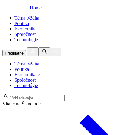
Home
Téma týždňa
Politika
Ekonomika
Spoločnosť
Technológie
Predplatné
Téma týždňa
Politika
Ekonomika
>
Spoločnosť
Technológie
Vitajte na Štandarde