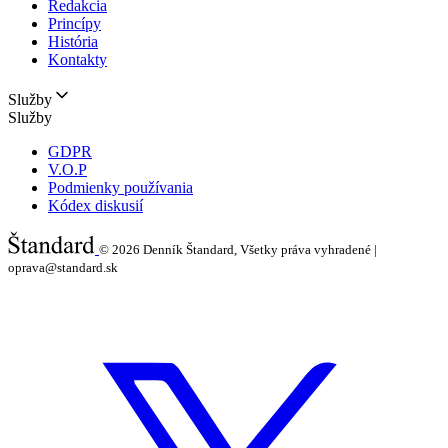
Redakcia
Princípy
História
Kontakty
Služby
Služby
GDPR
V.O.P
Podmienky používania
Kódex diskusií
© 2026
Denník Štandard, Všetky práva vyhradené |
oprava@standard.sk