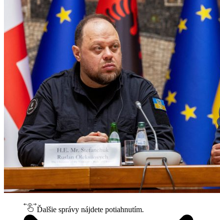
Ďalšie správy nájdete potiahnutím.