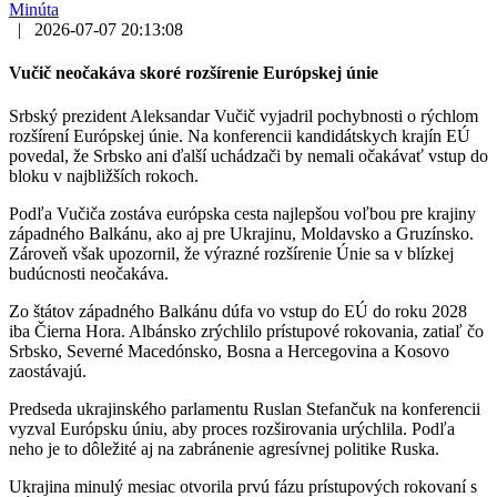
Minúta
|
2026-07-07 20:13:08
Vučič neočakáva skoré rozšírenie Európskej únie
Srbský prezident Aleksandar Vučič vyjadril pochybnosti o rýchlom
rozšírení Európskej únie. Na konferencii kandidátskych krajín EÚ
povedal, že Srbsko ani ďalší uchádzači by nemali očakávať vstup do
bloku v najbližších rokoch.
Podľa Vučiča zostáva európska cesta najlepšou voľbou pre krajiny
západného Balkánu, ako aj pre Ukrajinu, Moldavsko a Gruzínsko.
Zároveň však upozornil, že výrazné rozšírenie Únie sa v blízkej
budúcnosti neočakáva.
Zo štátov západného Balkánu dúfa vo vstup do EÚ do roku 2028
iba Čierna Hora. Albánsko zrýchlilo prístupové rokovania, zatiaľ čo
Srbsko, Severné Macedónsko, Bosna a Hercegovina a Kosovo
zaostávajú.
Predseda ukrajinského parlamentu Ruslan Stefančuk na konferencii
vyzval Európsku úniu, aby proces rozširovania urýchlila. Podľa
neho je to dôležité aj na zabránenie agresívnej politike Ruska.
Ukrajina minulý mesiac otvorila prvú fázu prístupových rokovaní s