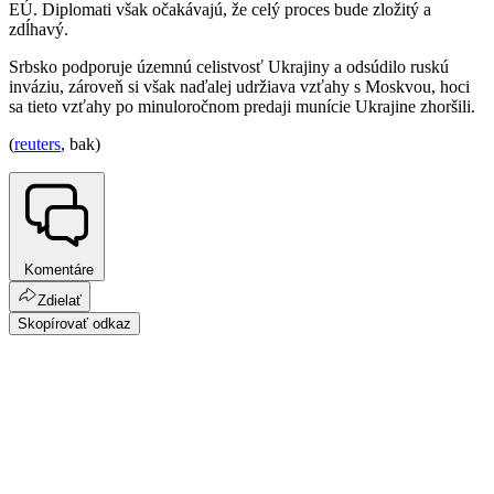
EÚ. Diplomati však očakávajú, že celý proces bude zložitý a
zdĺhavý.
Srbsko podporuje územnú celistvosť Ukrajiny a odsúdilo ruskú
inváziu, zároveň si však naďalej udržiava vzťahy s Moskvou, hoci
sa tieto vzťahy po minuloročnom predaji munície Ukrajine zhoršili.
(
reuters
, bak)
Komentáre
Zdielať
Skopírovať odkaz