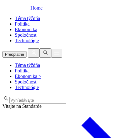
Home
Téma týždňa
Politika
Ekonomika
Spoločnosť
Technológie
Predplatné
Téma týždňa
Politika
Ekonomika
>
Spoločnosť
Technológie
Vitajte na Štandarde