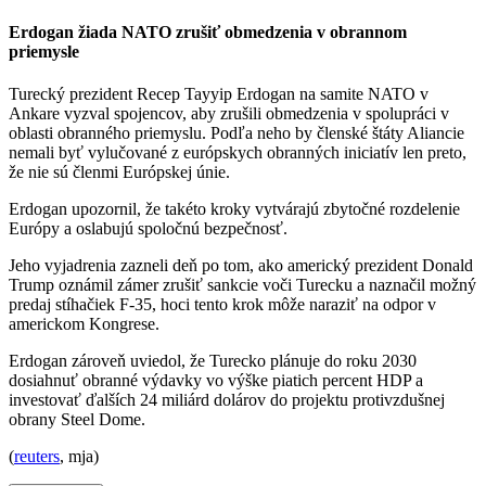
Erdogan žiada NATO zrušiť obmedzenia v obrannom
priemysle
Turecký prezident Recep Tayyip Erdogan na samite NATO v
Ankare vyzval spojencov, aby zrušili obmedzenia v spolupráci v
oblasti obranného priemyslu. Podľa neho by členské štáty Aliancie
nemali byť vylučované z európskych obranných iniciatív len preto,
že nie sú členmi Európskej únie.
Erdogan upozornil, že takéto kroky vytvárajú zbytočné rozdelenie
Európy a oslabujú spoločnú bezpečnosť.
Jeho vyjadrenia zazneli deň po tom, ako americký prezident Donald
Trump oznámil zámer zrušiť sankcie voči Turecku a naznačil možný
predaj stíhačiek F-35, hoci tento krok môže naraziť na odpor v
americkom Kongrese.
Erdogan zároveň uviedol, že Turecko plánuje do roku 2030
dosiahnuť obranné výdavky vo výške piatich percent HDP a
investovať ďalších 24 miliárd dolárov do projektu protivzdušnej
obrany Steel Dome.
(
reuters
, mja)