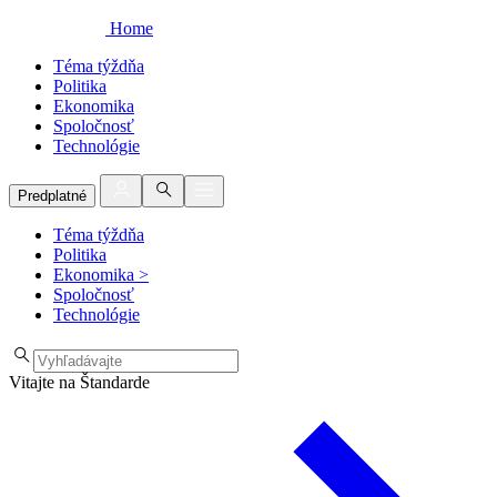
Home
Téma týždňa
Politika
Ekonomika
Spoločnosť
Technológie
Predplatné
Téma týždňa
Politika
Ekonomika
>
Spoločnosť
Technológie
Vitajte na Štandarde