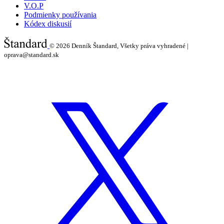
V.O.P
Podmienky používania
Kódex diskusií
© 2026
Denník Štandard, Všetky práva vyhradené |
oprava@standard.sk