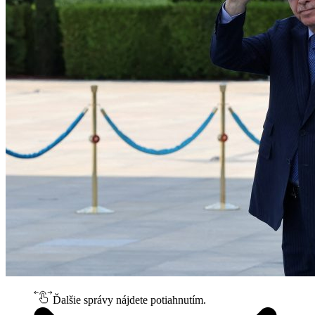
Ďalšie správy nájdete potiahnutím.