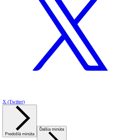
X (Twitter)
Ďalšia minúta
Predošlá minúta