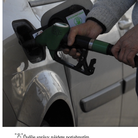
Ďalšie správy nájdete potiahnutím.