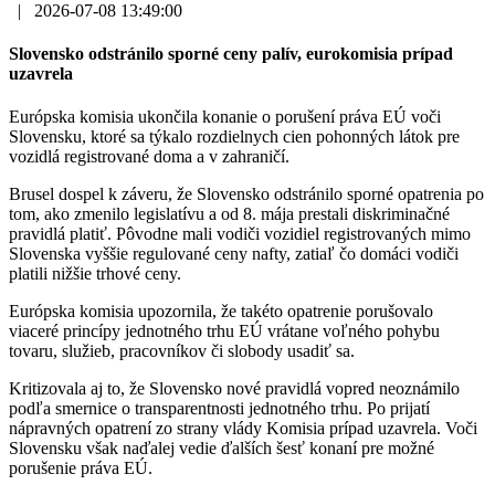
|
2026-07-08 13:49:00
Slovensko odstránilo sporné ceny palív, eurokomisia prípad
uzavrela
Európska komisia ukončila konanie o porušení práva EÚ voči
Slovensku, ktoré sa týkalo rozdielnych cien pohonných látok pre
vozidlá registrované doma a v zahraničí.
Brusel dospel k záveru, že Slovensko odstránilo sporné opatrenia po
tom, ako zmenilo legislatívu a od 8. mája prestali diskriminačné
pravidlá platiť. Pôvodne mali vodiči vozidiel registrovaných mimo
Slovenska vyššie regulované ceny nafty, zatiaľ čo domáci vodiči
platili nižšie trhové ceny.
Európska komisia upozornila, že takéto opatrenie porušovalo
viaceré princípy jednotného trhu EÚ vrátane voľného pohybu
tovaru, služieb, pracovníkov či slobody usadiť sa.
Kritizovala aj to, že Slovensko nové pravidlá vopred neoznámilo
podľa smernice o transparentnosti jednotného trhu. Po prijatí
nápravných opatrení zo strany vlády Komisia prípad uzavrela. Voči
Slovensku však naďalej vedie ďalších šesť konaní pre možné
porušenie práva EÚ.