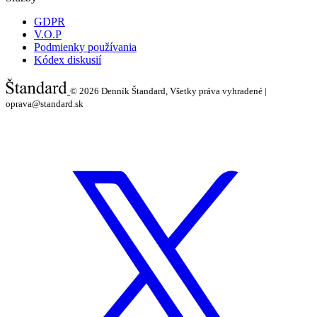
GDPR
V.O.P
Podmienky používania
Kódex diskusií
© 2026
Denník Štandard, Všetky práva vyhradené |
oprava@standard.sk