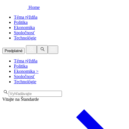
Home
Téma týždňa
Politika
Ekonomika
Spoločnosť
Technológie
Predplatné
Téma týždňa
Politika
Ekonomika
>
Spoločnosť
Technológie
Vitajte na Štandarde