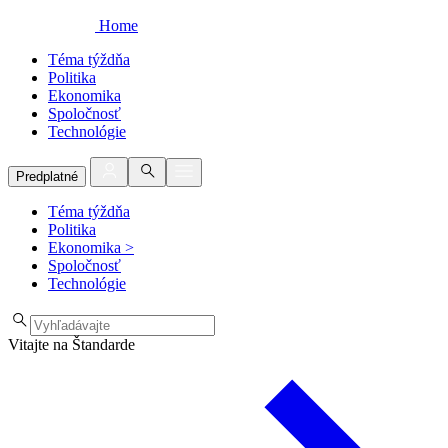
Home
Téma týždňa
Politika
Ekonomika
Spoločnosť
Technológie
Predplatné
Téma týždňa
Politika
Ekonomika
>
Spoločnosť
Technológie
Vitajte na Štandarde