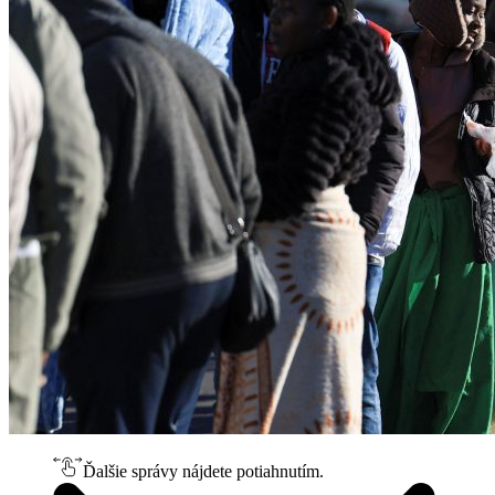
Ďalšie správy nájdete potiahnutím.