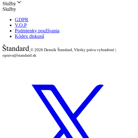
Služby
Služby
GDPR
V.O.P
Podmienky používania
Kódex diskusií
© 2026
Denník Štandard, Všetky práva vyhradené |
oprava@standard.sk