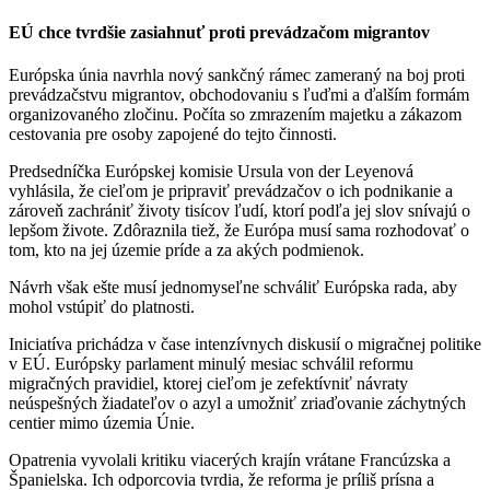
EÚ chce tvrdšie zasiahnuť proti prevádzačom migrantov
Európska únia navrhla nový sankčný rámec zameraný na boj proti
prevádzačstvu migrantov, obchodovaniu s ľuďmi a ďalším formám
organizovaného zločinu. Počíta so zmrazením majetku a zákazom
cestovania pre osoby zapojené do tejto činnosti.
Predsedníčka Európskej komisie Ursula von der Leyenová
vyhlásila, že cieľom je pripraviť prevádzačov o ich podnikanie a
zároveň zachrániť životy tisícov ľudí, ktorí podľa jej slov snívajú o
lepšom živote. Zdôraznila tiež, že Európa musí sama rozhodovať o
tom, kto na jej územie príde a za akých podmienok.
Návrh však ešte musí jednomyseľne schváliť Európska rada, aby
mohol vstúpiť do platnosti.
Iniciatíva prichádza v čase intenzívnych diskusií o migračnej politike
v EÚ. Európsky parlament minulý mesiac schválil reformu
migračných pravidiel, ktorej cieľom je zefektívniť návraty
neúspešných žiadateľov o azyl a umožniť zriaďovanie záchytných
centier mimo územia Únie.
Opatrenia vyvolali kritiku viacerých krajín vrátane Francúzska a
Španielska. Ich odporcovia tvrdia, že reforma je príliš prísna a